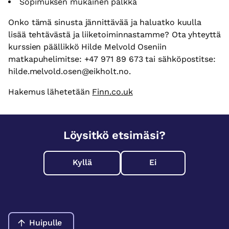
Sopimuksen mukainen palkka
Onko tämä sinusta jännittävää ja haluatko kuulla
lisää tehtävästä ja liiketoiminnastamme? Ota yhteyttä
kurssien päällikkö Hilde Melvold Oseniin
matkapuhelimitse: +47 971 89 673 tai sähköpostitse:
hilde.melvold.osen@eikholt.no.
Hakemus lähetetään
Finn.co.uk
Löysitkö etsimäsi?
Kyllä
Ei
Huipulle