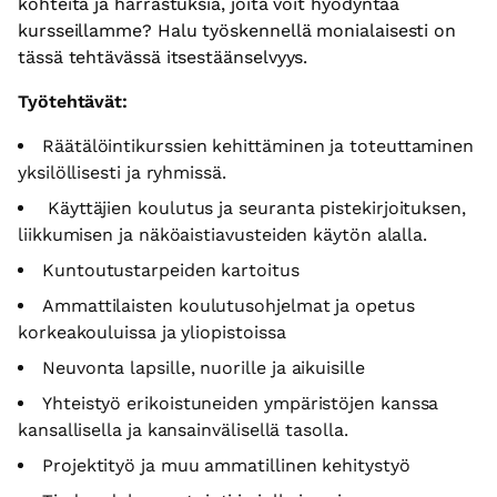
kohteita ja harrastuksia, joita voit hyödyntää
kursseillamme? Halu työskennellä monialaisesti on
tässä tehtävässä itsestäänselvyys.
Työtehtävät:
Räätälöintikurssien kehittäminen ja toteuttaminen
yksilöllisesti ja ryhmissä.
Käyttäjien koulutus ja seuranta pistekirjoituksen,
liikkumisen ja näköaistiavusteiden käytön alalla.
Kuntoutustarpeiden kartoitus
Ammattilaisten koulutusohjelmat ja opetus
korkeakouluissa ja yliopistoissa
Neuvonta lapsille, nuorille ja aikuisille
Yhteistyö erikoistuneiden ympäristöjen kanssa
kansallisella ja kansainvälisellä tasolla.
Projektityö ja muu ammatillinen kehitystyö