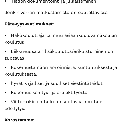
Tiedon dokumentointi ja julkaiseminen
Jonkin verran matkustamista on odotettavissa
Pätevyysvaatimukset:
Näkökouluttaja tai muu asiaankuuluva näköalan
koulutus
Liikkuvuusalan lisäkoulutus/erikoistuminen on
suotavaa.
Kokemusta näön arvioinnista, kuntoutuksesta ja
koulutuksesta.
hyvät kirjalliset ja suulliset viestintätaidot
Kokemus kehitys- ja projektityöstä
Viittomakielen taito on suotavaa, mutta ei
edellytys.
Korostamme: