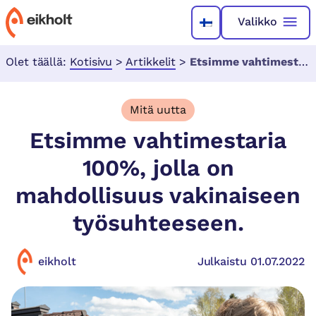
Valikko
Olet täällä:
Kotisivu
>
Artikkelit
>
Etsimme vahtimestaria 100%, jolla on mahdollisuus vakinaiseen työsuhteeseen.
Mitä uutta
Etsimme vahtimestaria
100%, jolla on
mahdollisuus vakinaiseen
työsuhteeseen.
eikholt
Julkaistu 01.07.2022