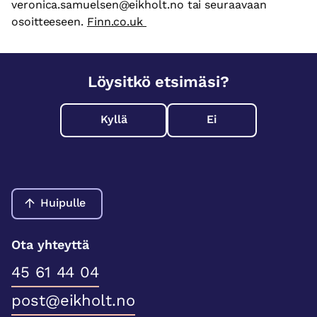
veronica.samuelsen@eikholt.no tai seuraavaan
osoitteeseen.
Finn.co.uk
Löysitkö etsimäsi?
Kyllä
Ei
Huipulle
Ota yhteyttä
45 61 44 04
post@eikholt.no