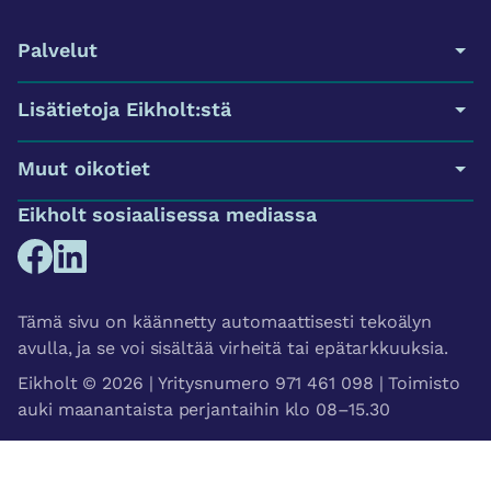
Palvelut
Lisätietoja Eikholt:stä
Muut oikotiet
Eikholt sosiaalisessa mediassa
Tämä sivu on käännetty automaattisesti tekoälyn
avulla, ja se voi sisältää virheitä tai epätarkkuuksia.
Eikholt © 2026 | Yritysnumero 971 461 098 | Toimisto
auki maanantaista perjantaihin klo 08–15.30