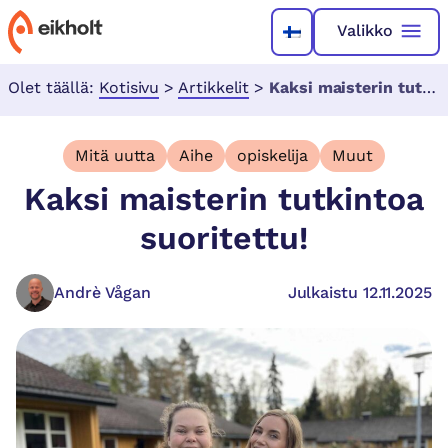
Valikko
Olet täällä:
Kotisivu
>
Artikkelit
>
Kaksi maisterin tutkintoa suoritettu!
Mitä uutta
Aihe
opiskelija
Muut
Kaksi maisterin tutkintoa
suoritettu!
Andrè Vågan
Julkaistu 12.11.2025