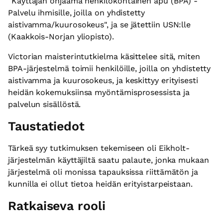
"Käyttäjän ohjaama henkilökohtainen apu (BPA) -
Palvelu ihmisille, joilla on yhdistetty
aistivamma/kuurosokeus", ja se jätettiin USN:lle
(Kaakkois-Norjan yliopisto).
Victorian maisterintutkielma käsittelee sitä, miten
BPA-järjestelmä toimii henkilöille, joilla on yhdistetty
aistivamma ja kuurosokeus, ja keskittyy erityisesti
heidän kokemuksiinsa myöntämisprosessista ja
palvelun sisällöstä.
Taustatiedot
Tärkeä syy tutkimuksen tekemiseen oli Eikholt-
järjestelmän käyttäjiltä saatu palaute, jonka mukaan
järjestelmä oli monissa tapauksissa riittämätön ja
kunnilla ei ollut tietoa heidän erityistarpeistaan.
Ratkaiseva rooli