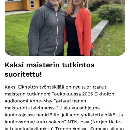
Kaksi maisterin tutkintoa
suoritettu!
Kaksi Eikholt:n työntekijää on nyt suorittanut
maisterin tutkinnon! Toukokuussa 2025 Eikholt:n
audionomi
Anne-May Førland
hänen
maisterintutkielmansa "Liikkuvuusohjelma
kuulokojeissa henkilöille, joilla on yhdistetty näkö- ja
kuulovamma/kuurosokeus" NTNU:ssa (Norjan tiede-
ja teknologiayliopisto) Trondheimissa. Samaan aikaan