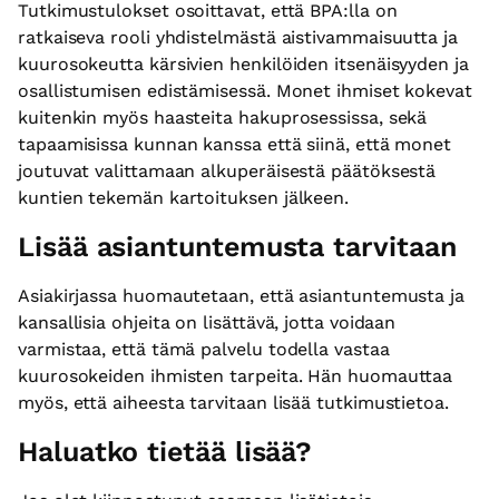
Tutkimustulokset osoittavat, että BPA:lla on
ratkaiseva rooli yhdistelmästä aistivammaisuutta ja
kuurosokeutta kärsivien henkilöiden itsenäisyyden ja
osallistumisen edistämisessä. Monet ihmiset kokevat
kuitenkin myös haasteita hakuprosessissa, sekä
tapaamisissa kunnan kanssa että siinä, että monet
joutuvat valittamaan alkuperäisestä päätöksestä
kuntien tekemän kartoituksen jälkeen.
Lisää asiantuntemusta tarvitaan
Asiakirjassa huomautetaan, että asiantuntemusta ja
kansallisia ohjeita on lisättävä, jotta voidaan
varmistaa, että tämä palvelu todella vastaa
kuurosokeiden ihmisten tarpeita. Hän huomauttaa
myös, että aiheesta tarvitaan lisää tutkimustietoa.
Haluatko tietää lisää?