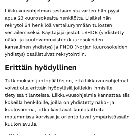
Liikkuvuusohjelman testaamista varten hän pyysi
apua 23 kuurosokealta henkilöltä. Lisäksi hän
rekrytoi 64 henkilöä vertailuryhmään tulosten
vertailemiseksi. Käyttäjäjärjestöt LSHDB (yhdistetty
näkö- ja kuulovammaisten/kuurosokeiden
kansallinen yhdistys) ja FNDB (Norjan kuurosokeiden
yhdistys) osallistuivat rekrytointiin.
Erittäin hyödyllinen
Tutkimuksen johtopäätös on, että liikkuvuusohjelmat
voivat olla erittäin hyödyllisiä joillekin ihmisille
tietyissä tilanteissa. Liikkuvuusohjelmia kannattaa siis
kokeilla henkilöille, joilla on yhdistetty näkö- ja
kuulovamma, jotka käyttävät kuulolaitteita
molemmissa korvissa ja orientoituvat ympäristössään
kuulon avulla.