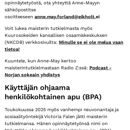
opinnäytetyöstä, ota yhteyttä Anne-Mayyn
sähköpostitse
osoitteeseen
anne.may.forland@eikholt.
ei
Voit lukea maisterin tutkielmasta myös
Kuurosokeiden kansallisen osaamiskeskuksen
(NKCDB) verkkosivuilta:
Minulle se ei ole melua vaan
tietoa!
Kuuntele, kun Anne-May kertoo
maisterintutkielmastaan Radio Z:ssä:
Podcast -
Norjan sokeain yhdistys
Käyttäjän ohjaama
henkilökohtainen apu (BPA)
Toukokuussa 2025 myös vanhempi neuvonantaja ja
sosiaalityöntekijä Victoria Falen jätti maisterin
tutkielmansa. Hänen opinnäytetyönsä nimi on