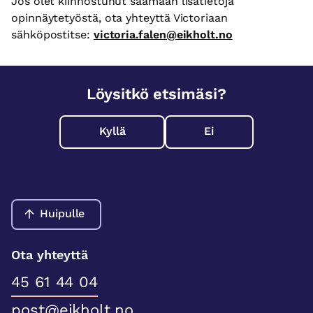
Jos olet kiinnostunut saamaan lisätietoja
opinnäytetyöstä, ota yhteyttä Victoriaan
sähköpostitse:
victoria.falen@eikholt.no
Löysitkö etsimäsi?
Kyllä
Ei
Huipulle
Ota yhteyttä
45 61 44 04
post@eikholt.no