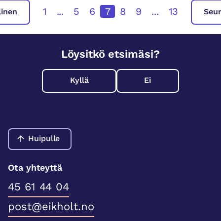
1
...
5
6
7
8
9
...
13
linen
Seu
Löysitkö etsimäsi?
Kyllä
Ei
Huipulle
Ota yhteyttä
45 61 44 04
post@eikholt.no