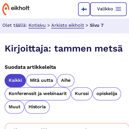
Valikko
Olet täällä:
Kotisivu
>
Arkisto eikholt
>
Sivu 7
Kirjoittaja:
tammen metsä
Suodata artikkeleita
Kaikki
Mitä uutta
Aihe
Konferenssit ja webinaarit
Kurssi
opiskelija
Muut
Historia