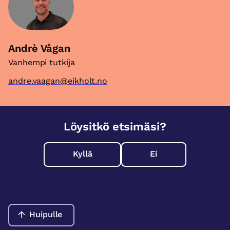
Andrè Vågan
Vanhempi tutkija
andre.vaagan@eikholt.no
Löysitkö etsimäsi?
Kyllä
Ei
Huipulle