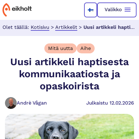
Valikko
Olet täällä:
Kotisivu
>
Artikkelit
>
Uusi artikkeli haptisesta kommunikaatiosta ja opaskoirista
Mitä uutta
Aihe
Uusi artikkeli haptisesta
kommunikaatiosta ja
opaskoirista
Andrè Vågan
Julkaistu 12.02.2026