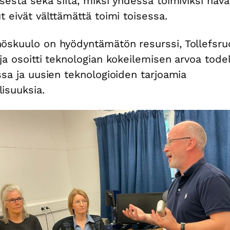
isesta sekä siitä, miksi yhdessä toimiviksi hava
ut eivät välttämättä toimi toisessa.
öskuulo on hyödyntämätön resurssi, Tollefsru
 ja osoitti teknologian kokeilemisen arvoa todel
issa ja uusien teknologioiden tarjoamia
isuuksia.