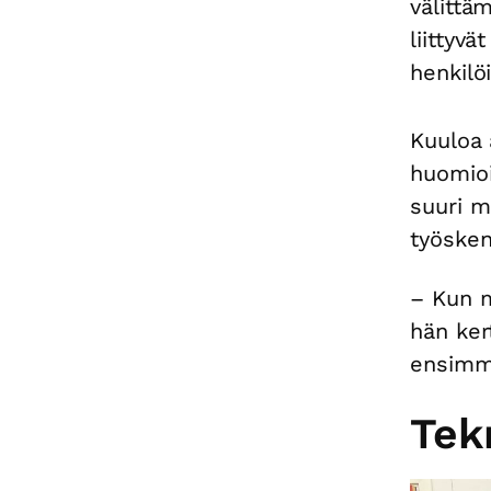
välittä
liittyv
henkilö
Kuuloa 
huomioi
suuri m
työsken
– Kun m
hän kert
ensimmä
Tek