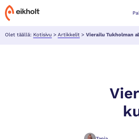
Pa
Olet täällä:
Kotisivu
>
Artikkelit
>
Vierailu Tukholman alue
Vie
ku
Tanja