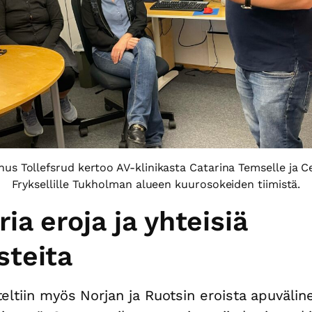
us Tollefsrud kertoo AV-klinikasta Catarina Temselle ja Ce
Fryksellille Tukholman alueen kuurosokeiden tiimistä.
ia eroja ja yhteisiä
steita
eltiin myös Norjan ja Ruotsin eroista apuvälin