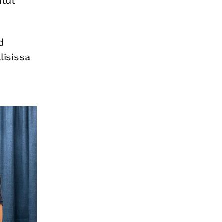
itut
d
lisissa