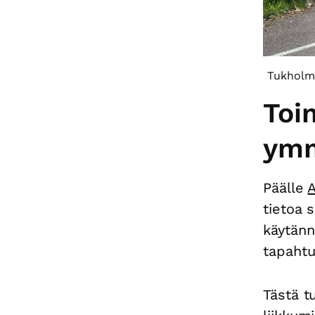
Tukholma
Toi
ymm
Päälle
A
tietoa 
käytänn
tapahtu
Tästä t