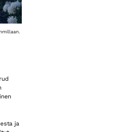
mmillaan.
rud
n
inen
esta ja