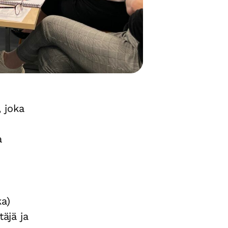
 joka
a
ka)
täjä ja