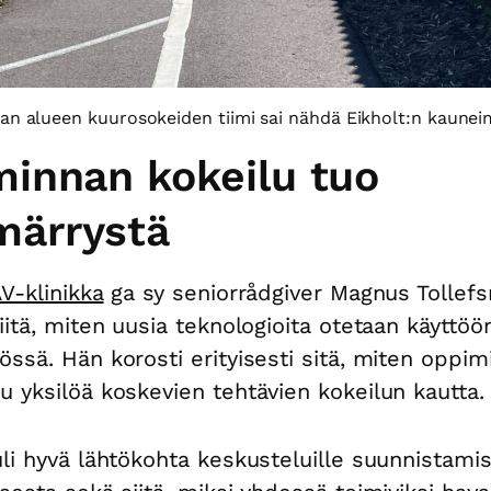
n alueen kuurosokeiden tiimi sai nähdä Eikholt:n kaunei
minnan kokeilu tuo
ärrystä
V-klinikka
ga sy seniorrådgiver Magnus Tollefs
siitä, miten uusia teknologioita otetaan käyttöö
össä. Hän korosti erityisesti sitä, miten oppim
u yksilöä koskevien tehtävien kokeilun kautta.
uli hyvä lähtökohta keskusteluille suunnistamis