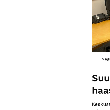
Magn
Suur
haa
Keskust