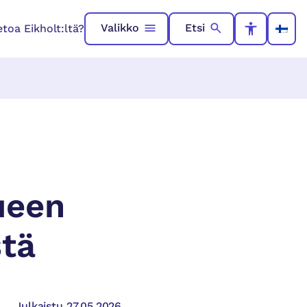
Valikko
Etsi
toa Eikholt:ltä?
ueen
stä
Julkaistu 27.05.2026