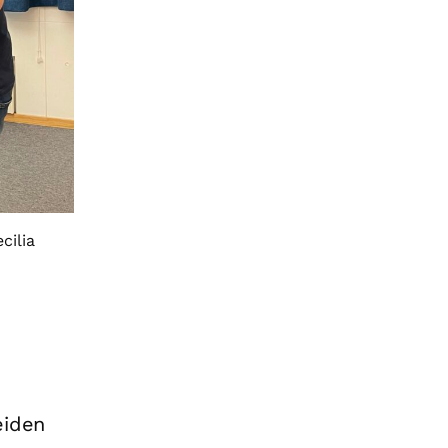
cilia
eiden