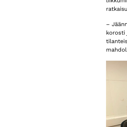
liikkum
ratkais
– Jäänn
korosti
tilante
mahdoll