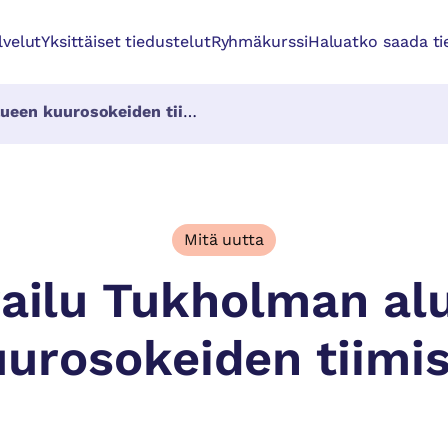
lvelut
Yksittäiset tiedustelut
Ryhmäkurssi
Haluatko saada tie
en kuurosokeiden tiimistä
Mitä uutta
railu Tukholman al
urosokeiden tiimi