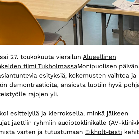
 sai 27. toukokuuta vierailun
Alueellinen
keiden tiimi Tukholmassa
Monipuolisen päivän,
 asiantuntevia esityksiä, kokemusten vaihtoa ja
ön demontraatioita, ansiosta luotiin hyvä pohj
eistyölle rajojen yli.
koi esittelyllä ja kierroksella, minkä jälkeen
ujat jaettiin ryhmiin audiotoklinikalle (AV-klinik
emista varten ja tutustumaan
Eikholt-testi
kehit