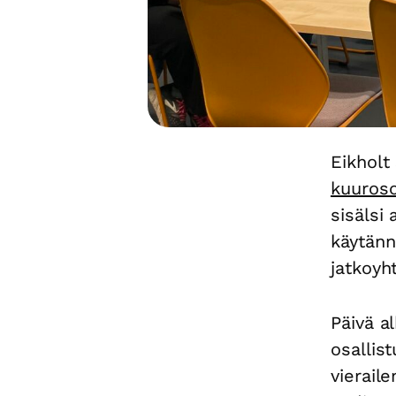
Eikholt
kuuroso
sisälsi
käytänn
jatkoyht
Päivä al
osallist
vierail