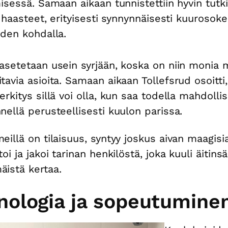
misessä. Samaan aikaan tunnistettiin hyvin tutk
ät haasteet, erityisesti synnynnäisesti kuurosok
iden kohdalla.
asetetaan usein syrjään, koska on niin monia 
tavia asioita. Samaan aikaan Tollefsrud osoitti
erkitys sillä voi olla, kun saa todella mahdoll
nellä perusteellisesti kuulon parissa.
eillä on tilaisuus, syntyy joskus aivan maagisia
oi ja jakoi tarinan henkilöstä, joka kuuli äitins
istä kertaa.
nologia ja sopeutumine