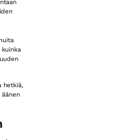
intaan
eiden
muita
, kuinka
isuuden
 hetkiä,
ä äänen
n