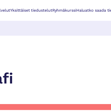
lvelut
Yksittäiset tiedustelut
Ryhmäkurssi
Haluatko saada tie
fi