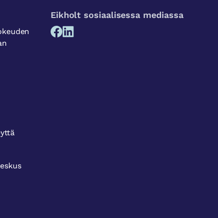
Eikholt sosiaalisessa mediassa
sokeuden
an
eyttä
keskus