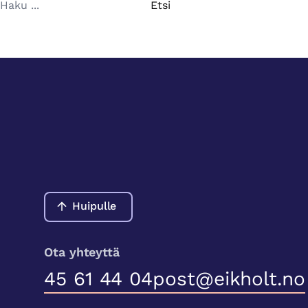
Etsi:
Huipulle
Ota yhteyttä
45 61 44 04
post@eikholt.no