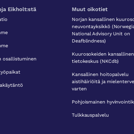
oja Eikholt:stä
Muut oikotiet
atio
Norjan kansallinen kuuro
neuvontayksikkö (Norwegi
mme
National Advisory Unit on
Deafblindness)
amme
Kuurosokeiden kansallinen
n osallistuminen
tietokeskus (NKCdb)
työpaikat
Kansallinen hoitopalvelu
aistihäiriöitä ja mielenterv
jakäytäntö
varten
Pohjoismainen hyvinvointi
Tulkkauspalvelu