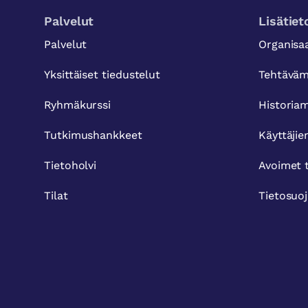
Palvelut
Lisätiet
Palvelut
Organisa
Yksittäiset tiedustelut
Tehtävä
Ryhmäkurssi
Histori
Tutkimushankkeet
Käyttäjie
Tietoholvi
Avoimet 
Tilat
Tietosuo