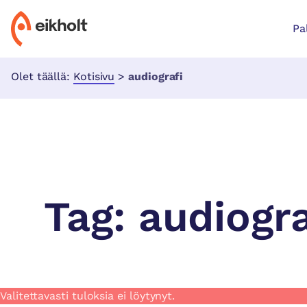
Pa
Olet täällä:
Kotisivu
>
audiografi
Tag:
audiogra
Valitettavasti tuloksia ei löytynyt.