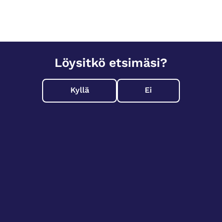
Löysitkö etsimäsi?
Kyllä
Ei