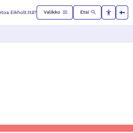
Valikko
Etsi
toa Eikholt:ltä?