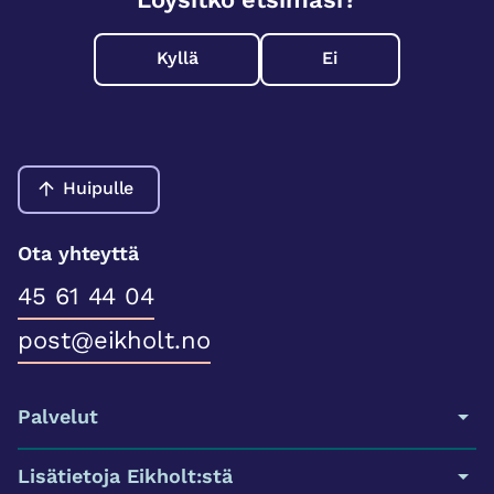
Kyllä
Ei
Huipulle
Ota yhteyttä
45 61 44 04
post@eikholt.no
Palvelut
Lisätietoja Eikholt:stä