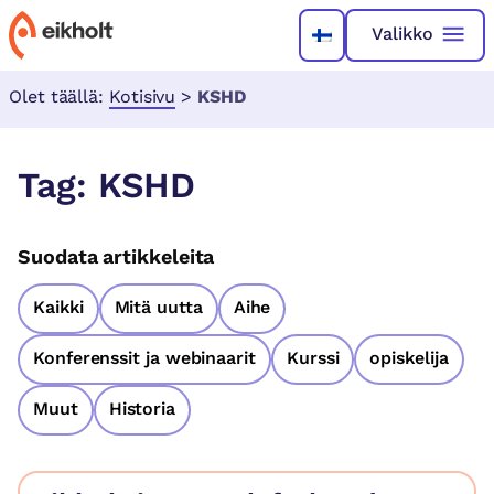
Valikko
Olet täällä:
Kotisivu
>
KSHD
Tag:
KSHD
Suodata artikkeleita
Kaikki
Mitä uutta
Aihe
Konferenssit ja webinaarit
Kurssi
opiskelija
Muut
Historia