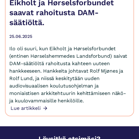
Eikholt ja Hørselsforbundet
saavat rahoitusta DAM-
säätiöltä.
25.06.2025
Ilo oli suuri, kun Eikholt ja Hørselsforbundet
(entinen Hørselshemmedes Landsforbund) saivat
DAM-säätiöltä rahoitusta kahteen uuteen
hankkeeseen. Hankkeita johtavat Rolf Mjønes ja
Rolf Lund, ja niissä keskitytään uuden
audiovisuaalisen koulutusohjelman ja
moniaistisen arkkitehtuurin kehittämiseen näkö-
ja kuulovammaisille henkilöille.
Lue artikkeli
Löysitkö etsimäsi?