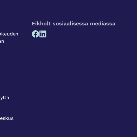
Eikholt sosiaalisessa mediassa
sokeuden
an
eyttä
keskus