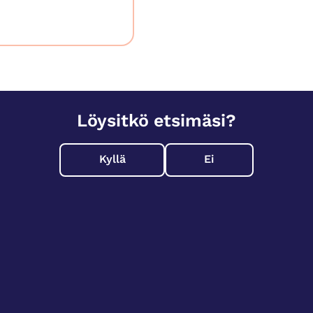
Löysitkö etsimäsi?
Kyllä
Ei