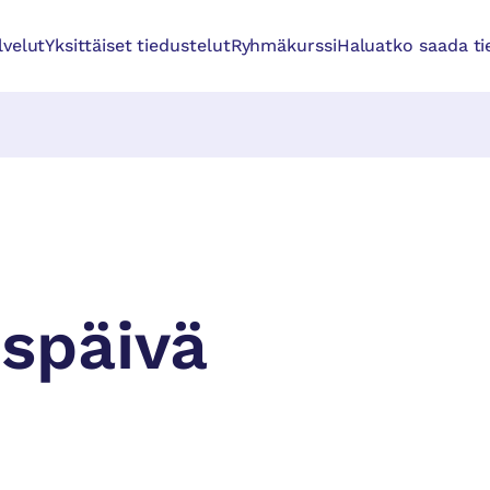
lvelut
Yksittäiset tiedustelut
Ryhmäkurssi
Haluatko saada tie
späivä