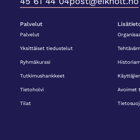
45 61 44 04
post@eikholt.no
Palvelut
Lisätiet
Palvelut
Organisa
Yksittäiset tiedustelut
Tehtävä
Ryhmäkurssi
Histori
Tutkimushankkeet
Käyttäjie
Tietoholvi
Avoimet 
Tilat
Tietosuo