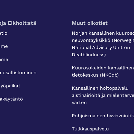
oja Eikholt:stä
Muut oikotiet
atio
Norjan kansallinen kuuro
neuvontayksikkö (Norwegi
mme
National Advisory Unit on
Deafblindness)
amme
Kuurosokeiden kansallinen
n osallistuminen
tietokeskus (NKCdb)
työpaikat
Kansallinen hoitopalvelu
aistihäiriöitä ja mielenterv
jakäytäntö
varten
Pohjoismainen hyvinvointi
Tulkkauspalvelu