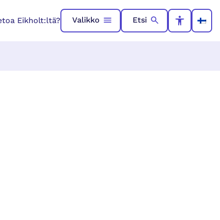
Valikko
Etsi
toa Eikholt:ltä?