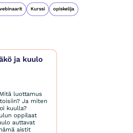
webinaarit
Kurssi
opiskelija
äkö ja kuulo
Mitä luottamus
toisiin? Ja miten
i kuulla?
ulun oppilaat
ulo auttavat
nämä aistit