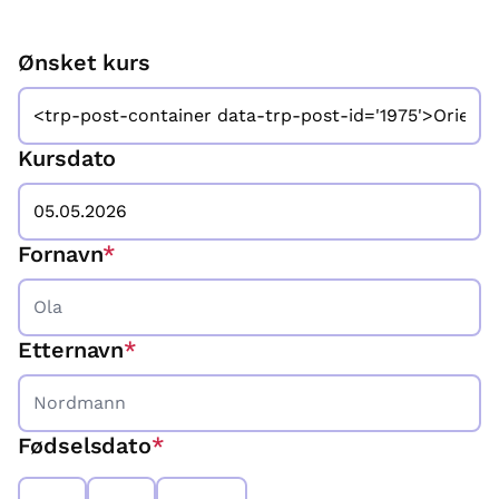
Ønsket kurs
Kursdato
Fornavn
*
Etternavn
*
Fødselsdato
*
Dag
Måned
År