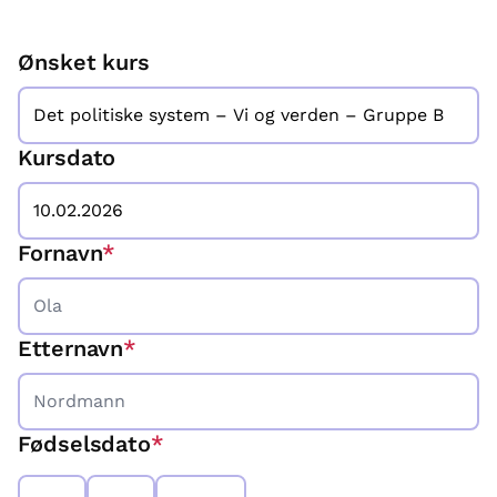
Ønsket kurs
Kursdato
Fornavn
*
Etternavn
*
Fødselsdato
*
Dag
Måned
År