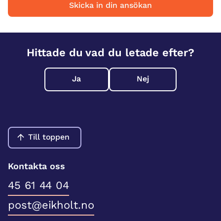
Skicka in din ansökan
Hittade du vad du letade efter?
Ja
Nej
Till toppen
Kontakta oss
45 61 44 04
post@eikholt.no