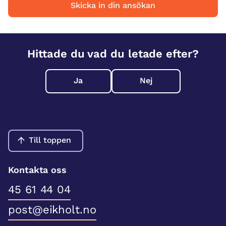
Skicka in din ansökan
Hittade du vad du letade efter?
Ja
Nej
Till toppen
Kontakta oss
45 61 44 04
post@eikholt.no