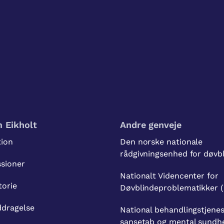
 Eikholt
Andre genveje
tion
Den norske nationale
rådgivningsenhed for døvb
ssioner
Nationalt Videncenter for
torie
Døvblindeproblematikker 
ddragelse
National behandlingstjenes
sansetab og mental sundh