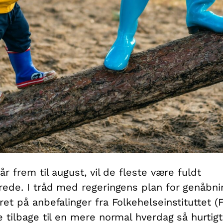
år frem til august, vil de fleste være fuldt
rede. I tråd med regeringens plan for genåbn
ret på anbefalinger fra Folkehelseinstituttet (FH
e tilbage til en mere normal hverdag så hurtig