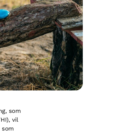
ing, som
I), vil
t som