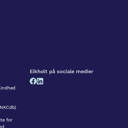
Eikholt på sociale medier
lindhed
(NKCdb)
te for
ed