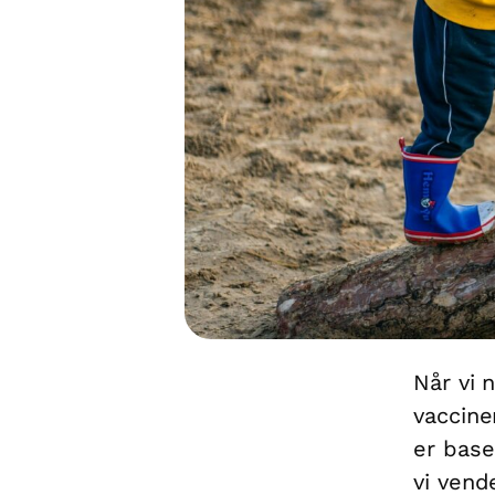
Når vi n
vaccine
er base
vi vend