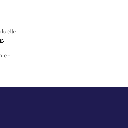
duelle
r
.
n e-