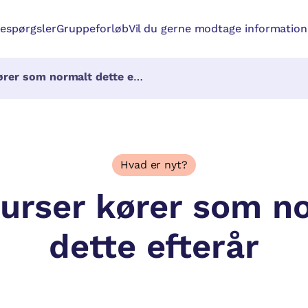
respørgsler
Gruppeforløb
Vil du gerne modtage information 
er som normalt dette efterår
Hvad er nyt?
kurser kører som n
dette efterår