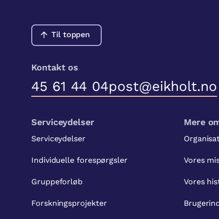
Til toppen
Kontakt os
45 61 44 04
post@eikholt.no
Serviceydelser
Mere om
Serviceydelser
Organisa
Individuelle forespørgsler
Vores mi
Gruppeforløb
Vores his
Forskningsprojekter
Brugerin