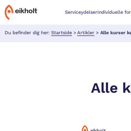
Serviceydelser
Individuelle fo
Du befinder dig her:
Startside
>
Artikler
>
Alle kurser kør
Alle 
eikholt