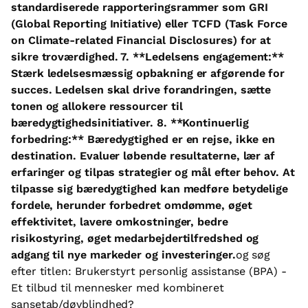
standardiserede rapporteringsrammer som GRI
(Global Reporting Initiative) eller TCFD (Task Force
on Climate-related Financial Disclosures) for at
sikre troværdighed. 7. **Ledelsens engagement:**
Stærk ledelsesmæssig opbakning er afgørende for
succes. Ledelsen skal drive forandringen, sætte
tonen og allokere ressourcer til
bæredygtighedsinitiativer. 8. **Kontinuerlig
forbedring:** Bæredygtighed er en rejse, ikke en
destination. Evaluer løbende resultaterne, lær af
erfaringer og tilpas strategier og mål efter behov. At
tilpasse sig bæredygtighed kan medføre betydelige
fordele, herunder forbedret omdømme, øget
effektivitet, lavere omkostninger, bedre
risikostyring, øget medarbejdertilfredshed og
adgang til nye markeder og investeringer.
og søg
efter titlen: Brukerstyrt personlig assistanse (BPA) -
Et tilbud til mennesker med kombineret
sansetab/døvblindhed?