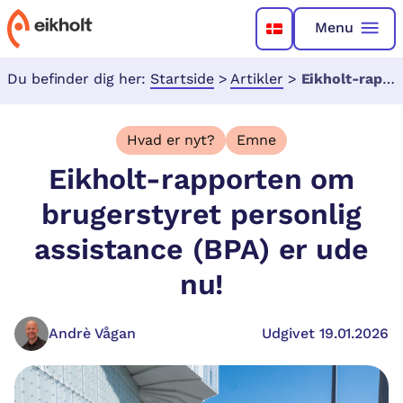
Menu
Du befinder dig her:
Startside
>
Artikler
>
Eikholt-rapporten om brugerstyret personlig assistance (BPA) er ude nu!
Hvad er nyt?
Emne
Eikholt-rapporten om
brugerstyret personlig
assistance (BPA) er ude
nu!
Andrè Vågan
Udgivet 19.01.2026