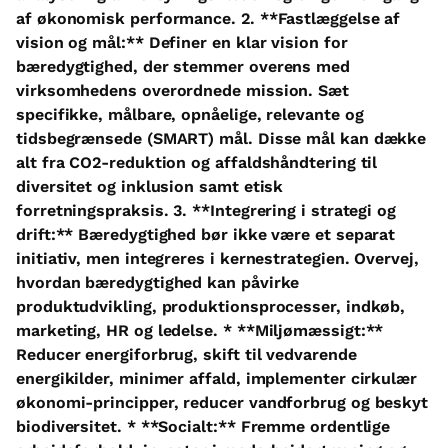
af økonomisk performance. 2. **Fastlæggelse af
vision og mål:** Definer en klar vision for
bæredygtighed, der stemmer overens med
virksomhedens overordnede mission. Sæt
specifikke, målbare, opnåelige, relevante og
tidsbegrænsede (SMART) mål. Disse mål kan dække
alt fra CO2-reduktion og affaldshåndtering til
diversitet og inklusion samt etisk
forretningspraksis. 3. **Integrering i strategi og
drift:** Bæredygtighed bør ikke være et separat
initiativ, men integreres i kernestrategien. Overvej,
hvordan bæredygtighed kan påvirke
produktudvikling, produktionsprocesser, indkøb,
marketing, HR og ledelse. * **Miljømæssigt:**
Reducer energiforbrug, skift til vedvarende
energikilder, minimer affald, implementer cirkulær
økonomi-principper, reducer vandforbrug og beskyt
biodiversitet. * **Socialt:** Fremme ordentlige