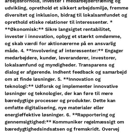
arbejdsforhold, invester i medarbejdertræning og
udvikling, oprethold et sikkert arbejdsmiljø, fremme
diversitet og inklusion, bidrag til lokalsamfundet og
oprethold etiske relationer til interessenter. *
**Økonomisk:** Sikre langsigtet rentabilitet,
invester i innovation, opbyg et stærkt omdømme,
og skab værdi for aktionærerne på en ansvarlig
måde. 4. **Involvering af interessenter:** Engager
medarbejdere, kunder, leverandører, investorer,
lokalsamfund og myndigheder. Transparens og
dialog er afgørende. Indhent feedback og samarbejd
om at finde løsninger. 5. **Innovation og
teknologi:** Udforsk og implementer innovative
løsninger og teknologier, der kan føre til mere
bæredygtige processer og produkter. Dette kan
omfatte digitalisering, nye materialer eller
energieffektive løsninger. 6. **Rapportering og
gennemsigtighed:** Kommuniker regelmæssigt om
bæredygtighedsindsatsen og fremskridt. Overvej