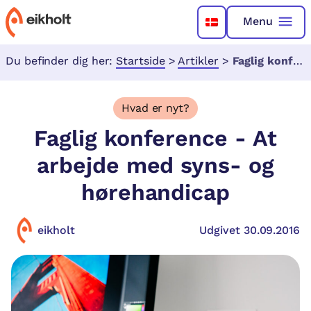
Menu
Du befinder dig her:
Startside
>
Artikler
>
Faglig konference - At arbejde med syns- og hørehandicap
Hvad er nyt?
Faglig konference - At
arbejde med syns- og
hørehandicap
eikholt
Udgivet 30.09.2016