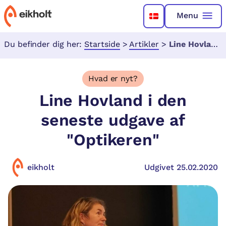
Menu
Du befinder dig her:
Startside
>
Artikler
>
Line Hovland i den seneste udgave af "Optikeren"
Hvad er nyt?
Line Hovland i den
seneste udgave af
"Optikeren"
eikholt
Udgivet 25.02.2020