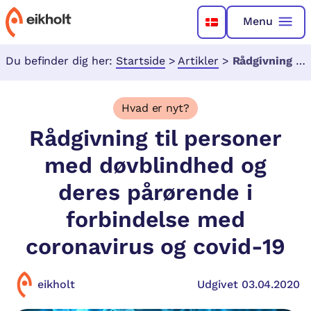
Menu
Du befinder dig her:
Startside
>
Artikler
>
Rådgivning til personer med døvblindhed og deres pårørende i forbindelse med coronavirus og covid-19
Hvad er nyt?
Rådgivning til personer
med døvblindhed og
deres pårørende i
forbindelse med
coronavirus og covid-19
eikholt
Udgivet 03.04.2020