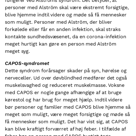
fungerer ved Alströms syndrom. Det betyder, at
personer med Alström skal være ekstremt forsigtige,
blive hjemme indtil videre og møde så få mennesker
som muligt. Personer med Alström, der bliver
forkølede eller får en anden infektion, skal straks
kontakte sundhedsvæsenet, da en corona-infektion
meget hurtigt kan gøre en person med Alström
meget syg.
CAPOS-syndromet
Dette syndrom forårsager skader på syn, hørelse og
nerveceller. Ud over døvblindhed medfører det også
muskelsvaghed og reduceret muskelmasse. Voksne
med CAPOS er nogle gange afhængige af at bruge
kørestol og har brug for meget hjælp. Indtil videre
bør personer og familier med CAPOS blive hjemme så
meget som muligt, være meget forsigtige og møde så
få mennesker som muligt. Det har vist sig, at CAPOS
kan blive kraftigt forværret af høj feber. I tilfælde af