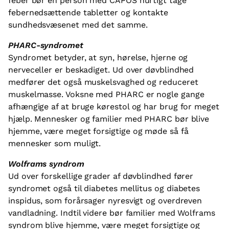
feber bør en person med CAPOS hurtigt tage
febernedsættende tabletter og kontakte
sundhedsvæsenet med det samme.
PHARC-syndromet
Syndromet betyder, at syn, hørelse, hjerne og
nerveceller er beskadiget. Ud over døvblindhed
medfører det også muskelsvaghed og reduceret
muskelmasse. Voksne med PHARC er nogle gange
afhængige af at bruge kørestol og har brug for meget
hjælp. Mennesker og familier med PHARC bør blive
hjemme, være meget forsigtige og møde så få
mennesker som muligt.
Wolframs syndrom
Ud over forskellige grader af døvblindhed fører
syndromet også til diabetes mellitus og diabetes
inspidus, som forårsager nyresvigt og overdreven
vandladning. Indtil videre bør familier med Wolframs
syndrom blive hjemme, være meget forsigtige og