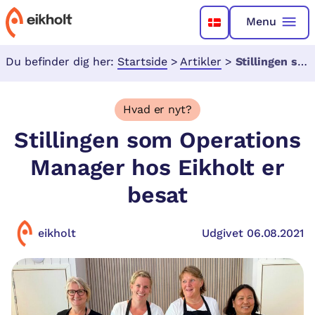
Menu
Du befinder dig her:
Startside
>
Artikler
>
Stillingen som Operations Manager hos Eikholt er besat
Hvad er nyt?
Stillingen som Operations
Manager hos Eikholt er
besat
eikholt
Udgivet 06.08.2021