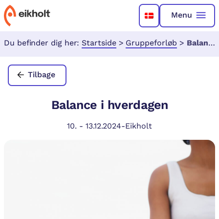
Menu
Du befinder dig her:
Startside
>
Gruppeforløb
>
Balance i hverdagen
Tilbage
Balance i hverdagen
10.
-
13.12.2024
-
Eikholt