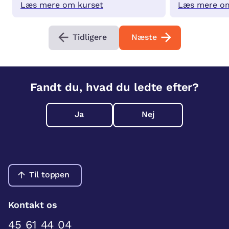
Læs mere om kurset
Læs mere om
Tidligere
Næste
Fandt du, hvad du ledte efter?
Ja
Nej
Til toppen
Kontakt os
45 61 44 04