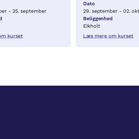
Dato
ber - 25. september
29. september - 02. ok
d
Beliggenhed
Eikholt
om kurset
Læs mere om kurset