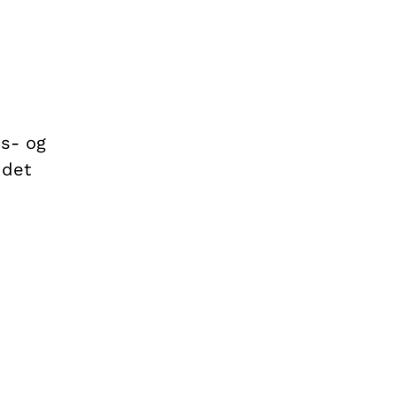
s- og
 det