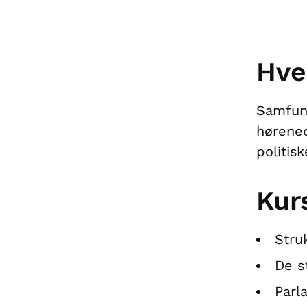
Hve
Samfun
hørened
politis
Kur
Stru
De s
Parl