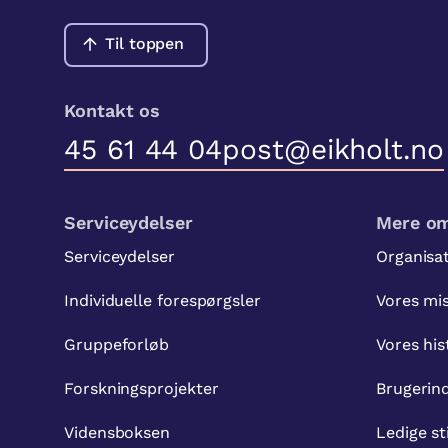
Til toppen
Kontakt os
45 61 44 04
post@eikholt.no
Serviceydelser
Mere om
Serviceydelser
Organisa
Individuelle forespørgsler
Vores mi
Gruppeforløb
Vores his
Forskningsprojekter
Brugerin
Vidensboksen
Ledige st