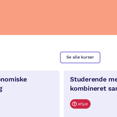
Se alle kurser
onomiske
Studerende m
g
kombineret sa
Aflyst