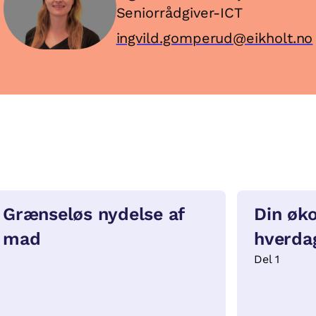
Seniorrådgiver-ICT
ingvild.gomperud@eikholt.no
Grænseløs nydelse af
Din øk
mad
hverda
Del 1