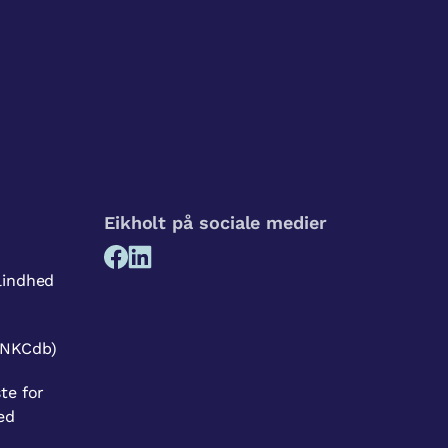
Eikholt på sociale medier
lindhed
(NKCdb)
te for
ed