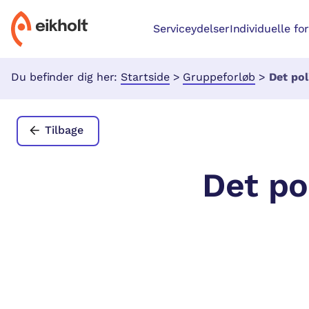
Serviceydelser
Individuelle fo
Du befinder dig her:
Startside
>
Gruppeforløb
>
Det polit
Tilbage
Det po