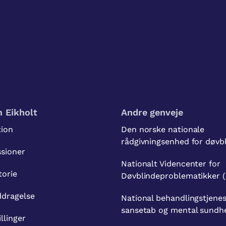
 Eikholt
Andre genveje
tion
Den norske nationale
rådgivningsenhed for døvb
ssioner
Nationalt Videncenter for
torie
Døvblindeproblematikker 
ddragelse
National behandlingstjenes
sansetab og mental sundh
illinger