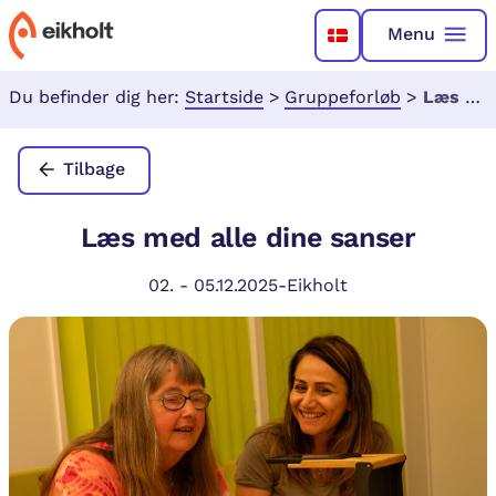
Menu
Du befinder dig her:
Startside
>
Gruppeforløb
>
Læs med alle dine sanser
Tilbage
Læs med alle dine sanser
02.
-
05.12.2025
-
Eikholt