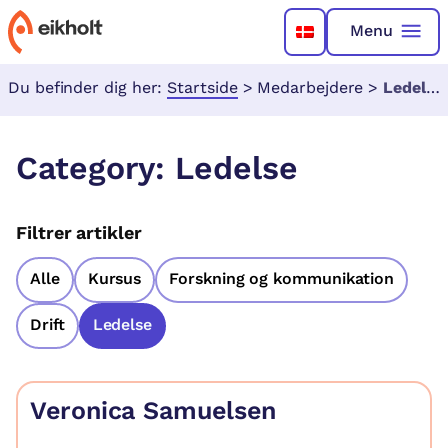
Menu
Du befinder dig her:
Startside
>
Medarbejdere
>
Ledelse
Category:
Ledelse
Filtrer artikler
Alle
Kursus
Forskning og kommunikation
Drift
Ledelse
Veronica Samuelsen