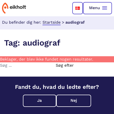
Menu
Du befinder dig her:
Startside
>
audiograf
Tag:
audiograf
Beklager, der blev ikke fundet nogen resultater.
Søg
efter:
Fandt du, hvad du ledte efter?
Ja
Nej