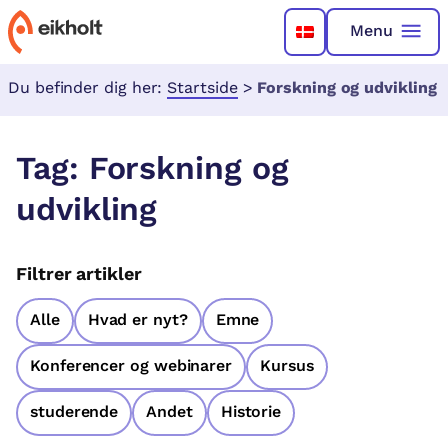
Menu
Du befinder dig her:
Startside
>
Forskning og udvikling
Tag:
Forskning og
udvikling
Filtrer artikler
Alle
Hvad er nyt?
Emne
Konferencer og webinarer
Kursus
studerende
Andet
Historie