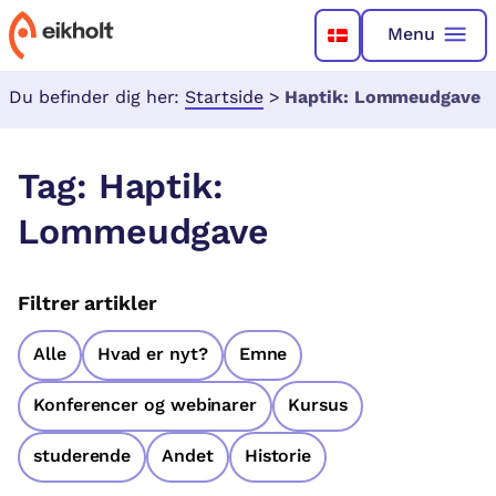
Menu
Du befinder dig her:
Startside
>
Haptik: Lommeudgave
Tag:
Haptik:
Lommeudgave
Filtrer artikler
Alle
Hvad er nyt?
Emne
Konferencer og webinarer
Kursus
studerende
Andet
Historie