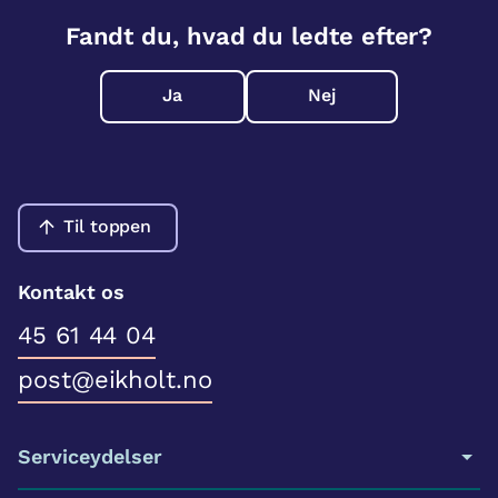
Fandt du, hvad du ledte efter?
Ja
Nej
Til toppen
Kontakt os
45 61 44 04
post@eikholt.no
Serviceydelser