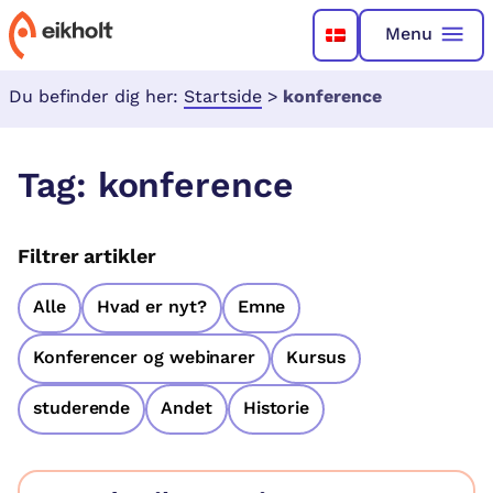
Menu
Du befinder dig her:
Startside
>
konference
Tag:
konference
Filtrer artikler
Alle
Hvad er nyt?
Emne
Konferencer og webinarer
Kursus
studerende
Andet
Historie