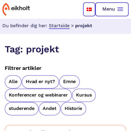
Menu
Du befinder dig her:
Startside
>
projekt
Tag:
projekt
Filtrer artikler
Alle
Hvad er nyt?
Emne
Konferencer og webinarer
Kursus
studerende
Andet
Historie