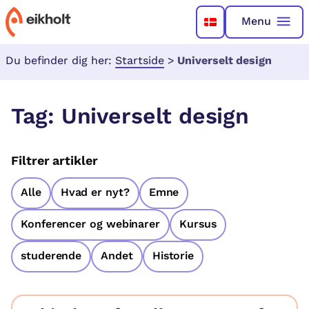
Menu
Du befinder dig her:
Startside
>
Universelt design
Tag:
Universelt design
Filtrer artikler
Alle
Hvad er nyt?
Emne
Konferencer og webinarer
Kursus
studerende
Andet
Historie