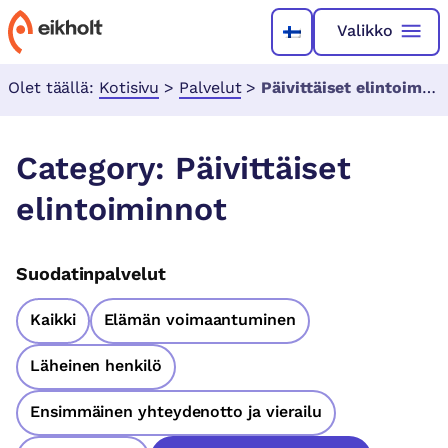
Valikko
Olet täällä:
Kotisivu
>
Palvelut
>
Päivittäiset elintoiminnot
Category:
Päivittäiset
elintoiminnot
Suodatinpalvelut
Kaikki
Elämän voimaantuminen
Läheinen henkilö
Ensimmäinen yhteydenotto ja vierailu