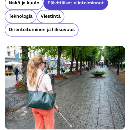
Näkö ja kuulo
Päivittäiset elintoiminnot
Teknologia
Viestintä
Orientoituminen ja liikkuvuus