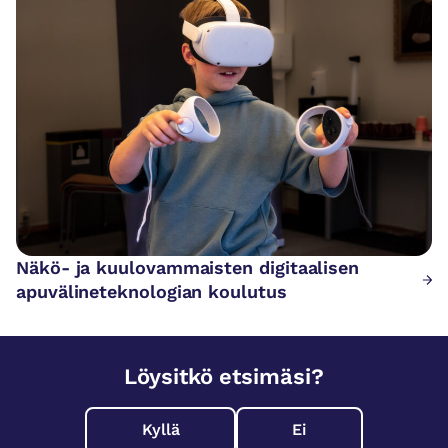
Näkö- ja kuulovammaisten digitaalisen
apuvälineteknologian koulutus
Löysitkö etsimäsi?
Kyllä
Ei