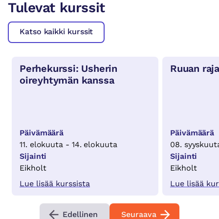
Tulevat kurssit
Katso kaikki kurssit
Perhekurssi: Usherin
Ruuan raj
oireyhtymän kanssa
Päivämäärä
Päivämäärä
11. elokuuta - 14. elokuuta
08. syyskuuta
Sijainti
Sijainti
Eikholt
Eikholt
Lue lisää kurssista
Lue lisää kur
Edellinen
Seuraava