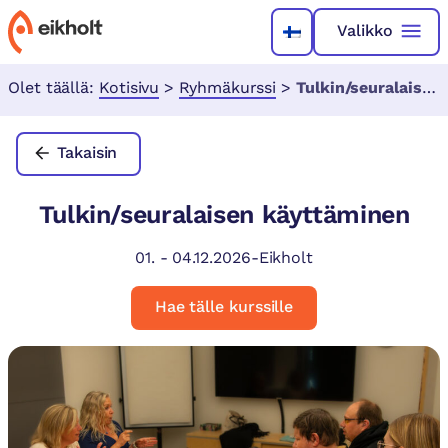
Valikko
Olet täällä:
Kotisivu
>
Ryhmäkurssi
>
Tulkin/seuralaisen käyttäminen
Takaisin
Tulkin/seuralaisen käyttäminen
01.
-
04.12.2026
-
Eikholt
Hae tälle kurssille