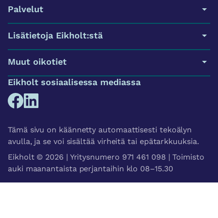
Palvelut
Lisätietoja Eikholt:stä
Muut oikotiet
Eikholt sosiaalisessa mediassa
Tämä sivu on käännetty automaattisesti tekoälyn
avulla, ja se voi sisältää virheitä tai epätarkkuuksia.
Eikholt © 2026 | Yritysnumero 971 461 098 | Toimisto
auki maanantaista perjantaihin klo 08–15.30