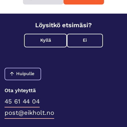
Löysitkö etsimäsi?
Kyllä
Ei
Huipulle
Ota yhteyttä
45 61 44 04
post@eikholt.no