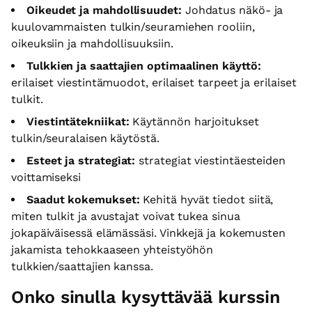
Oikeudet ja mahdollisuudet:
Johdatus näkö- ja
kuulovammaisten tulkin/seuramiehen rooliin,
oikeuksiin ja mahdollisuuksiin.
Tulkkien ja saattajien optimaalinen käyttö:
erilaiset viestintämuodot, erilaiset tarpeet ja erilaiset
tulkit.
Viestintätekniikat:
Käytännön harjoitukset
tulkin/seuralaisen käytöstä.
Esteet ja strategiat:
strategiat viestintäesteiden
voittamiseksi
Saadut kokemukset:
Kehitä hyvät tiedot siitä,
miten tulkit ja avustajat voivat tukea sinua
jokapäiväisessä elämässäsi. Vinkkejä ja kokemusten
jakamista tehokkaaseen yhteistyöhön
tulkkien/saattajien kanssa.
Onko sinulla kysyttävää kurssin