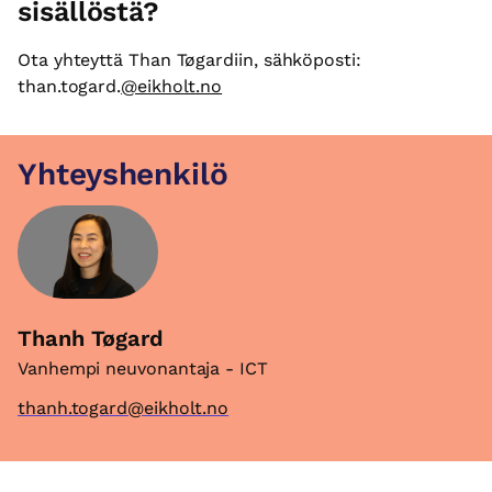
sisällöstä?
Ota yhteyttä Than Tøgardiin, sähköposti:
than.togard.
@eikholt.no
Yhteyshenkilö
Thanh Tøgard
Vanhempi neuvonantaja - ICT
thanh.togard@eikholt.no