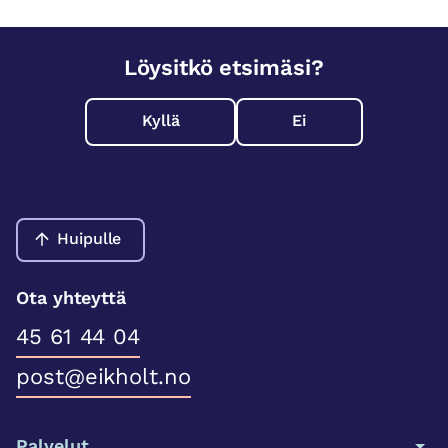
Löysitkö etsimäsi?
Kyllä
Ei
Huipulle
Ota yhteyttä
45 61 44 04
post@eikholt.no
Palvelut