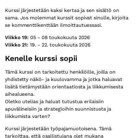
Kurssi järjestetään kaksi kertaa ja sen sisältö on
sama. Jos molemmat kurssit sopivat sinulle, kirjoita
se kommenttikenttään ilmoittautuessasi.
Viikko 19:
05 - 08 toukokuuta 2026
Viikko 21:
19. - 22. toukokuuta 2026
Kenelle kurssi sopii
Tämä kurssi on tarkoitettu henkilöille, joilla on
yhdistetty näkö- ja kuulovamma ja jotka haluavat
lisätä tietämystään orientaatiosta ja liikkumisesta
aihealueena.
Oletko utelias ja haluat tutustua erilaisiin
apuvälineisiin ja strategioihin suunnistusta ja
liikkumista varten?
Kurssi järjestetään työpajamuotoisena. Tämä
tarkoittaa, että osallistujana olet mukana