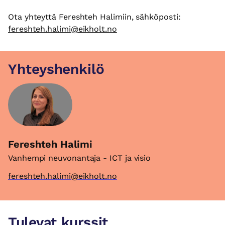
Ota yhteyttä Fereshteh Halimiin, sähköposti:
fereshteh.halimi@eikholt.no
Yhteyshenkilö
Fereshteh Halimi
Vanhempi neuvonantaja - ICT ja visio
fereshteh.halimi@eikholt.no
Tulevat kurssit