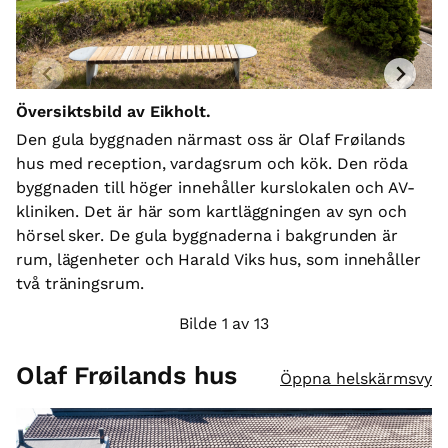
Översiktsbild av Eikholt.
Ol
Den gula byggnaden närmast oss är Olaf Frøilands
Bi
hus med reception, vardagsrum och kök. Den röda
Fr
byggnaden till höger innehåller kurslokalen och AV-
an
kliniken. Det är här som kartläggningen av syn och
hörsel sker. De gula byggnaderna i bakgrunden är
rum, lägenheter och Harald Viks hus, som innehåller
två träningsrum.
Bilde 1 av 13
Olaf Frøilands hus
Öppna helskärmsvy