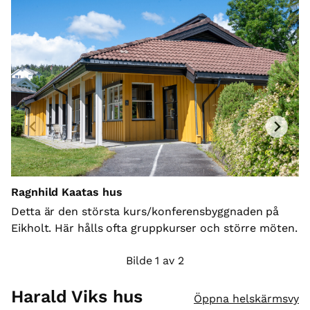
Ragnhild Kaatas hus
Detta är den största kurs/konferensbyggnaden på
R
Eikholt. Här hålls ofta gruppkurser och större möten.
TV
Bilde 1 av 2
Harald Viks hus
Öppna helskärmsvy