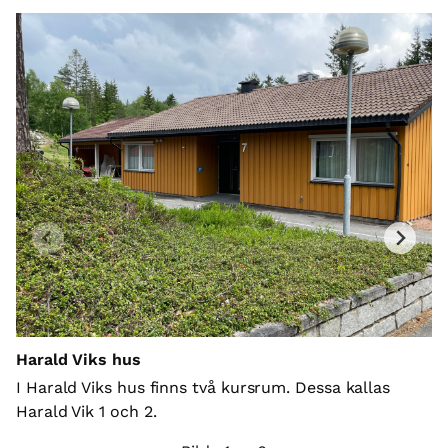
Ha
Ha
pe
Harald Viks hus
o
I Harald Viks hus finns två kursrum. Dessa kallas
et
Harald Vik 1 och 2.