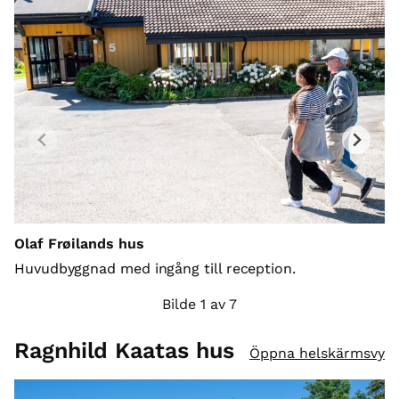
R
Nä
r
o
av
Olaf Frøilands hus
o
st
Huvudbyggnad med ingång till reception.
Bilde 1 av 7
Ragnhild Kaatas hus
Öppna helskärmsvy