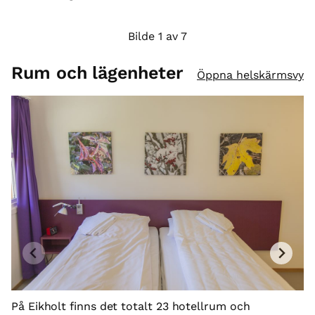
o
Bilde 1 av 7
Rum och lägenheter
Öppna helskärmsvy
R
På Eikholt finns det totalt 23 hotellrum och