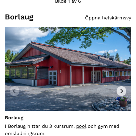
Bilde 1 av 6
Borlaug
Öppna helskärmsvy
Borlaug
Ko
Bo
I Borlaug hittar du 3 kursrum,
pool
och gym med
ko
omklädningsrum.