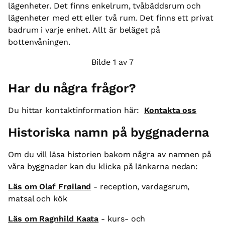
va
lägenheter. Det finns enkelrum, tvåbäddsrum och
o
lägenheter med ett eller två rum. Det finns ett privat
badrum i varje enhet. Allt är beläget på
bottenvåningen.
Bilde 1 av 7
Har du några frågor?
Du hittar kontaktinformation här:
Kontakta oss
Historiska namn på byggnaderna
Om du vill läsa historien bakom några av namnen på
våra byggnader kan du klicka på länkarna nedan:
Läs om Olaf Frøiland
- reception, vardagsrum,
matsal och kök
Läs om Ragnhild Kaata
- kurs- och