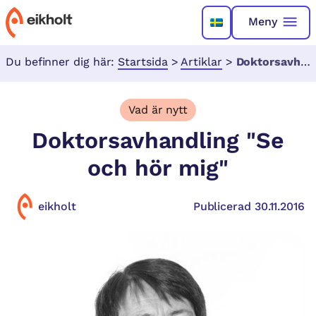
Meny
Du befinner dig här:
Startsida
>
Artiklar
>
Doktorsavhandling "Se och hör mig"
Vad är nytt
Doktorsavhandling "Se
och hör mig"
eikholt
Publicerad 30.11.2016