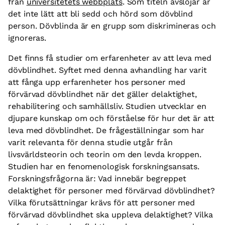
från
universitetets webbplats
. Som titeln avslöjar är
det inte lätt att bli sedd och hörd som dövblind
person. Dövblinda är en grupp som diskrimineras och
ignoreras.
Det finns få studier om erfarenheter av att leva med
dövblindhet. Syftet med denna avhandling har varit
att fånga upp erfarenheter hos personer med
förvärvad dövblindhet när det gäller delaktighet,
rehabilitering och samhällsliv. Studien utvecklar en
djupare kunskap om och förståelse för hur det är att
leva med dövblindhet. De frågeställningar som har
varit relevanta för denna studie utgår från
livsvärldsteorin och teorin om den levda kroppen.
Studien har en fenomenologisk forskningsansats.
Forskningsfrågorna är: Vad innebär begreppet
delaktighet för personer med förvärvad dövblindhet?
Vilka förutsättningar krävs för att personer med
förvärvad dövblindhet ska uppleva delaktighet? Vilka