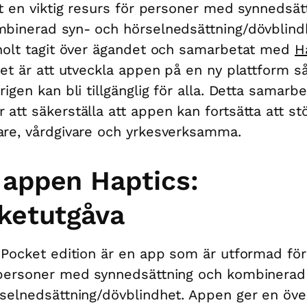
it en viktig resurs för personer med synnedsät
binerad syn- och hörselnedsättning/dövblind
holt tagit över ägandet och samarbetat med
H
tet är att utveckla appen på en ny plattform så
rigen kan bli tillgänglig för alla. Detta samarb
att säkerställa att appen kan fortsätta att st
re, vårdgivare och yrkesverksamma.
appen Haptics:
ketutgåva
 Pocket edition är en app som är utformad för
personer med synnedsättning och kombinerad
selnedsättning/dövblindhet. Appen ger en öve