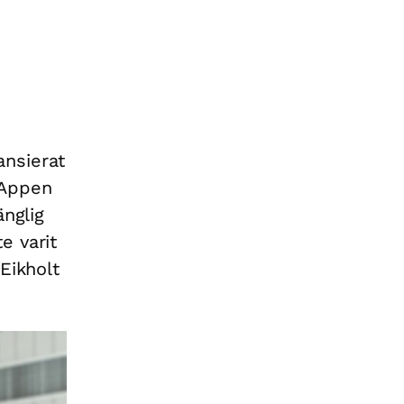
ansierat
 Appen
änglig
e varit
Eikholt