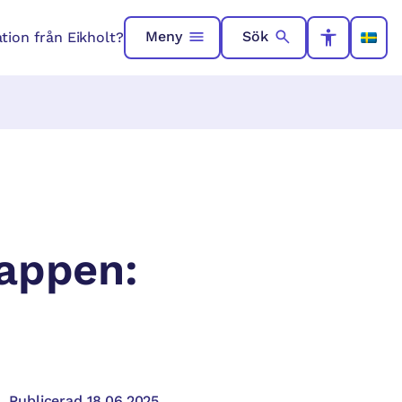
Meny
Sök
ation från Eikholt?
-appen:
Publicerad 18.06.2025