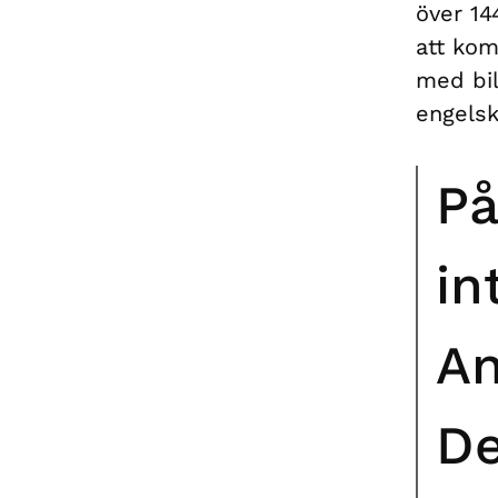
över 14
att kom
med bil
engelsk
På
in
An
De