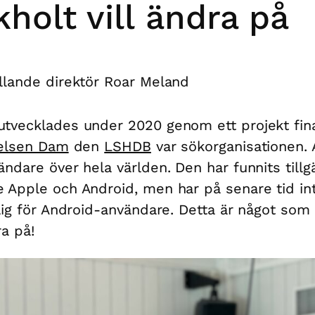
kholt vill ändra på
llande direktör Roar Meland
tvecklades under 2020 genom ett projekt fin
telsen Dam
den
LSHDB
var sökorganisationen.
ändare över hela världen. Den har funnits tillg
 Apple och Android, men har på senare tid int
glig för Android-användare. Detta är något som 
dra på!