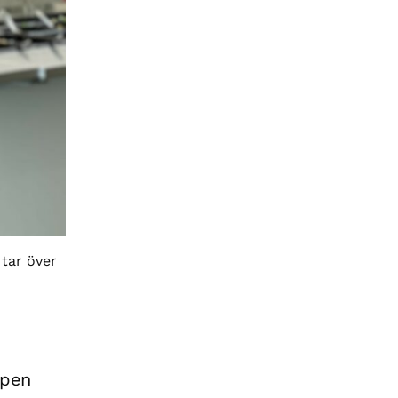
 tar över
ppen