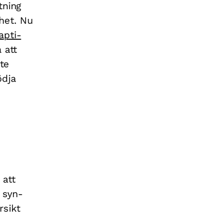
tning
het. Nu
apti-
 att
ete
ödja
 att
 syn-
rsikt