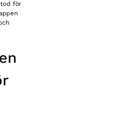
tod för
 appen
och
pen
ör