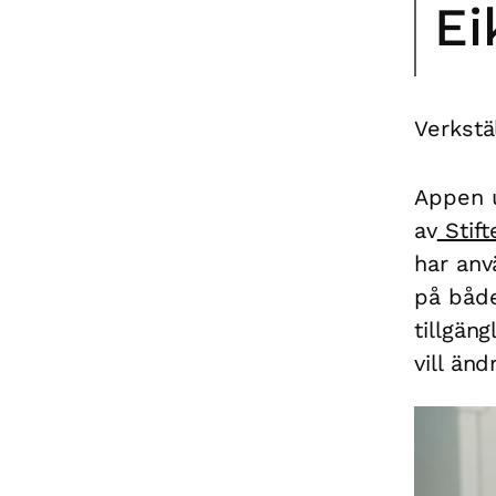
Ei
Verkstä
Appen u
av
Stif
har anv
på både
tillgän
vill än