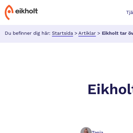
Tj
Du befinner dig här:
Startsida
>
Artiklar
>
Eikholt tar öve
Eikhol
Tanja