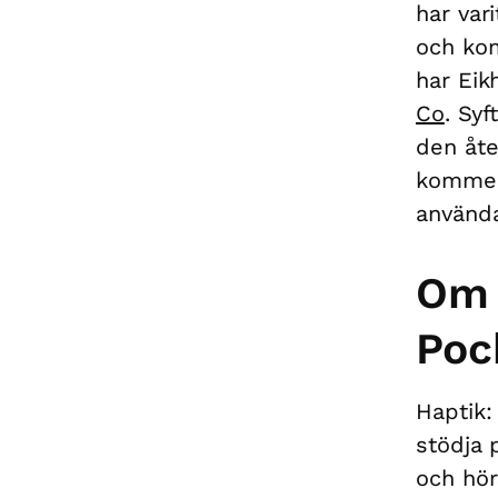
har var
och kom
har Eik
Co
. Syf
den åte
kommer 
använda
Om 
Poc
Haptik:
stödja 
och hör