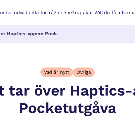
änster
Individuella förfrågningar
Gruppkurs
Vill du få inform
r Haptics-appen: Pocketutgåva
Vad är nytt
Övriga
t tar över Haptics
Pocketutgåva