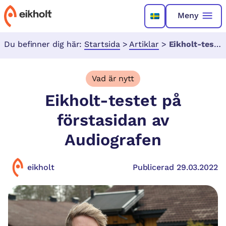
Meny
Du befinner dig här:
Startsida
>
Artiklar
>
Eikholt-testet på förstasidan av Audiografen
Vad är nytt
Eikholt-testet på
förstasidan av
Audiografen
eikholt
Publicerad 29.03.2022