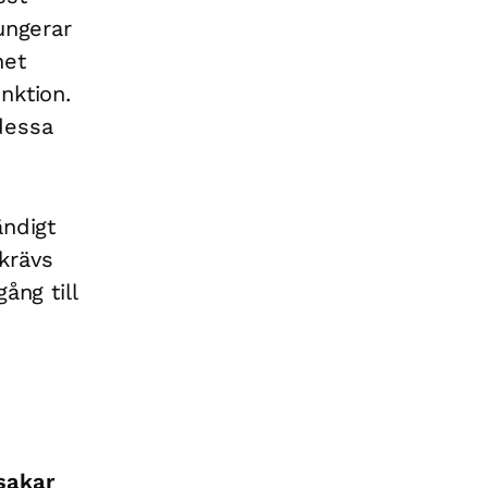
ungerar
het
nktion.
dessa
ändigt
krävs
ång till
sakar