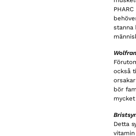
PHARC ä
behöver
stanna 
människ
Wolfra
Förutom
också t
orsakar
bör fa
mycket 
Bristsy
Detta s
vitamin