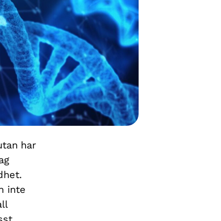
utan har
ag
dhet.
n inte
ll
sst