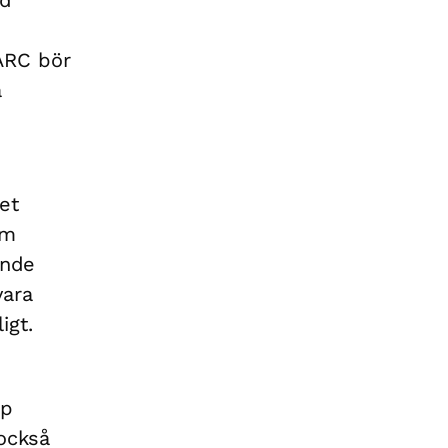
ARC bör
å
et
om
ande
vara
igt.
pp
 också