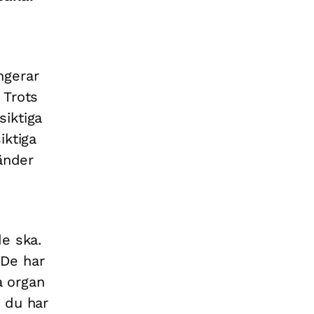
ngerar
 Trots
siktiga
iktiga
änder
de ska.
 De har
a organ
 du har