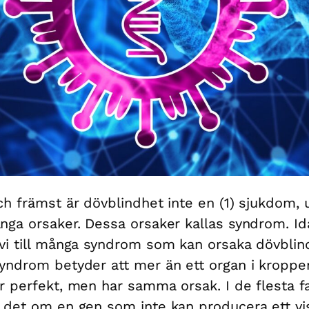
ch främst är dövblindhet inte en (1) sjukdom, 
nga orsaker. Dessa orsaker kallas syndrom. Id
vi till många syndrom som kan orsaka dövblin
yndrom betyder att mer än ett organ i kroppe
r perfekt, men har samma orsak. I de flesta fa
 det om en gen som inte kan producera ett vi