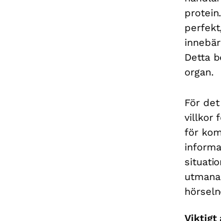
protein
perfekt
innebär
Detta b
organ.
För det
villkor
för kom
informa
situati
utmana
hörseln
Viktig