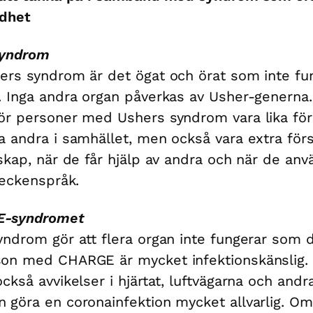
ndhet
syndrom
ers syndrom är det ögat och örat som inte fu
. Inga andra organ påverkas av Usher-generna.
ör personer med Ushers syndrom vara lika för
a andra i samhället, men också vara extra förs
lskap, när de får hjälp av andra och när de anv
 teckenspråk.
-syndromet
yndrom gör att flera organ inte fungerar som 
on med CHARGE är mycket infektionskänslig.
också avvikelser i hjärtat, luftvägarna och andr
 göra en coronainfektion mycket allvarlig. Om