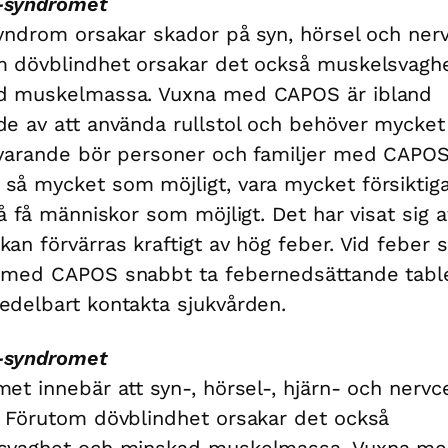
syndromet
yndrom orsakar skador på syn, hörsel och nerv
 dövblindhet orsakar det också muskelsvagh
d muskelmassa. Vuxna med CAPOS är ibland
e av att använda rullstol och behöver mycket 
varande bör personer och familjer med CAPO
å mycket som möjligt, vara mycket försiktig
så få människor som möjligt. Det har visat sig a
an förvärras kraftigt av hög feber. Vid feber 
 med CAPOS snabbt ta febernedsättande table
delbart kontakta sjukvården.
syndromet
et innebär att syn-, hörsel-, hjärn- och nervce
 Förutom dövblindhet orsakar det också
svaghet och minskad muskelmassa. Vuxna m