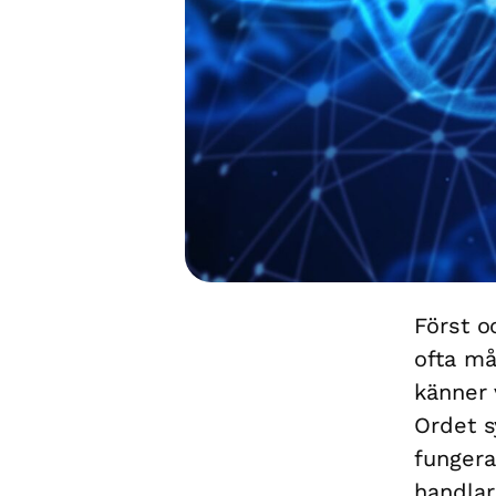
Först o
ofta må
känner 
Ordet s
fungera
handlar