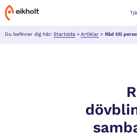
Tj
Du befinner dig här:
Startsida
>
Artiklar
>
Råd till personer med dövblindhe
R
dövbli
samba