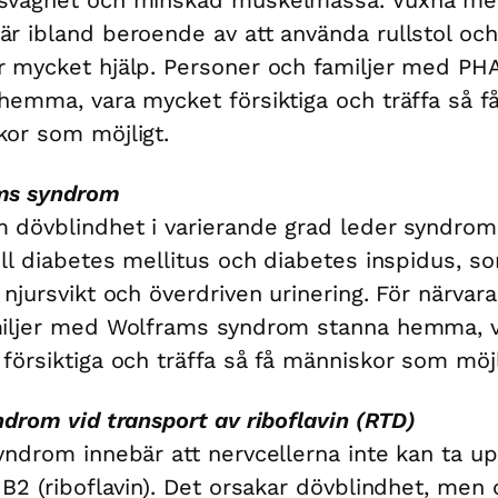
r ibland beroende av att använda rullstol och
 mycket hjälp. Personer och familjer med PH
hemma, vara mycket försiktiga och träffa så f
or som möjligt.
ms syndrom
 dövblindhet i varierande grad leder syndrom
ill diabetes mellitus och diabetes inspidus, s
 njursvikt och överdriven urinering. För närvar
miljer med Wolframs syndrom stanna hemma, 
försiktiga och träffa så få människor som möjl
ndrom vid transport av riboflavin (RTD)
yndrom innebär att nervcellerna inte kan ta u
 B2 (riboflavin). Det orsakar dövblindhet, men