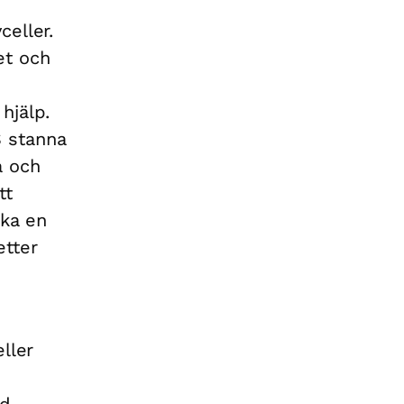
celler.
et och
hjälp.
S stanna
a och
tt
ska en
tter
ller
ed