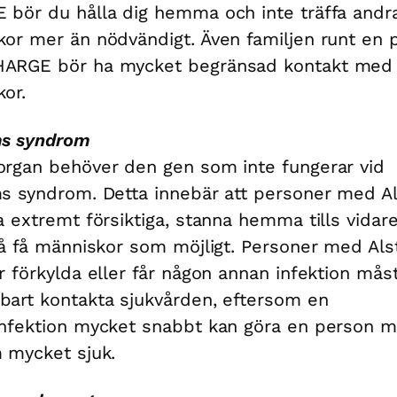
bör du hålla dig hemma och inte träffa andr
or mer än nödvändigt. Även familjen runt en 
ARGE bör ha mycket begränsad kontakt med
or.
ms syndrom
rgan behöver den gen som inte fungerar vid
s syndrom. Detta innebär att personer med A
a extremt försiktiga, stanna hemma tills vidar
så få människor som möjligt. Personer med Al
r förkylda eller får någon annan infektion mås
art kontakta sjukvården, eftersom en
nfektion mycket snabbt kan göra en person 
 mycket sjuk.