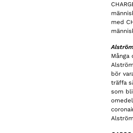
CHARGE 
människ
med CH
människ
Alströ
Många o
Alström
bör var
träffa 
som bli
omedelb
coronai
Alström