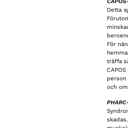
CAPOS-
Detta s
Förutom
minska
beroend
För när
hemma s
träffa 
CAPOS k
person
och ome
PHARC-
Syndrom
skadas.
muskel