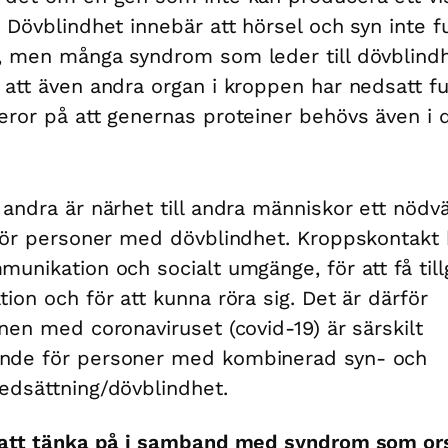
. Dövblindhet innebär att hörsel och syn inte f
, men många syndrom som leder till dövblind
 att även andra organ i kroppen har nedsatt fu
eror på att genernas proteiner behövs även i 
 andra är närhet till andra människor ett nödv
 för personer med dövblindhet. Kroppskontakt 
munikation och socialt umgänge, för att få tillg
tion och för att kunna röra sig. Det är därför
onen med coronaviruset (covid-19) är särskilt
nde för personer med kombinerad syn- och
edsättning/dövblindhet.
t att tänka på i samband med syndrom som or