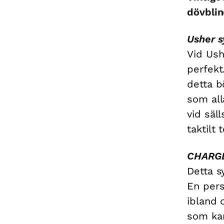
dövbli
Usher 
Vid Ush
perfekt
detta b
som all
vid säl
taktilt
CHARGE
Detta s
En pers
ibland 
som kan