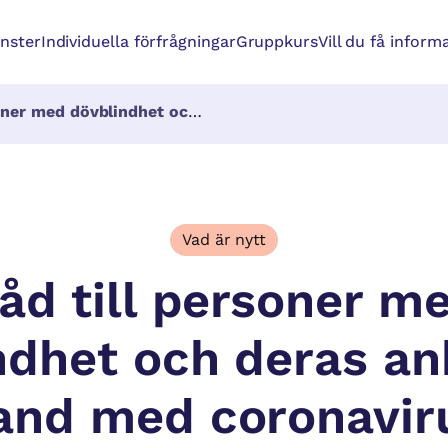
änster
Individuella förfrågningar
Gruppkurs
Vill du få inform
t och deras anhöriga i samband med coronavirus och covid-19
Vad är nytt
åd till personer m
ndhet och deras anh
nd med coronavir