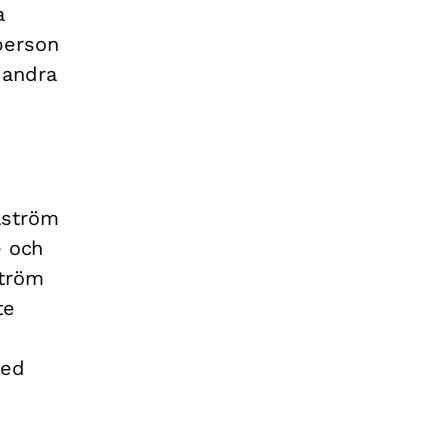
a
person
 andra
lström
e och
ström
te
med