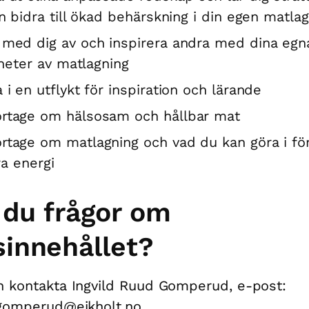
 bidra till ökad behärskning i din egen matla
 med dig av och inspirera andra med dina egn
heter av matlagning
 i en utflykt för inspiration och lärande
rtage om hälsosam och hållbar mat
rtage om matlagning och vad du kan göra i för
ra energi
 du frågor om
sinnehållet?
n kontakta Ingvild Ruud Gomperud, e-post:
.gomperud@eikholt.no