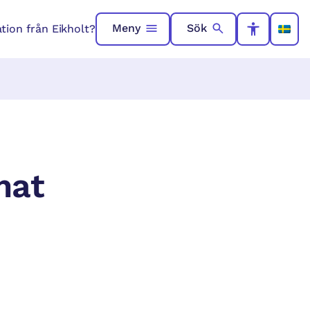
Meny
Sök
ation från Eikholt?
mat