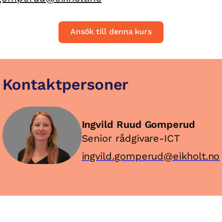
Ansök till denna kurs
Kontaktpersoner
Ingvild Ruud Gomperud
Senior rådgivare-ICT
ingvild.gomperud@eikholt.no