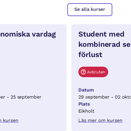
Se alla kurser
onomiska vardag
Student med
kombinerad se
förlust
Avbruten
Datum
er - 25 september
29 september - 02 okt
Plats
Eikholt
m kursen
Läs mer om kursen