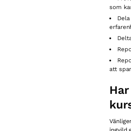
som kan
Dela
erfaren
Delta
Repo
Repo
att spa
Har
kur
Vänlige
ingvild