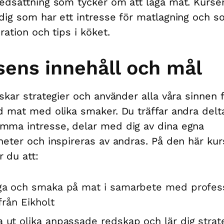
edsättning som tycker om att laga mat. Kurse
dig som har ett intresse för matlagning och so
ration och tips i köket.
sens innehåll och mål
rskar strategier och använder alla våra sinnen f
d mat med olika smaker. Du träffar andra delt
ma intresse, delar med dig av dina egna
heter och inspireras av andras. På den här ku
 du att:
aga och smaka på mat i samarbete med profess
från Eikholt
a ut olika anpassade redskap och lär dig strat