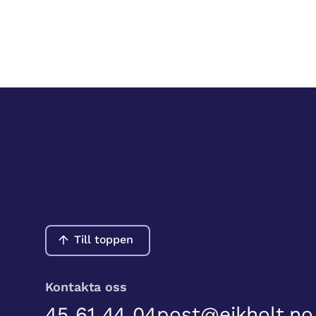
Till toppen
Kontakta oss
45 61 44 04
post@eikholt.no