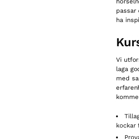
hörseln
passar 
ha inspi
Kur
Vi utfo
laga go
med sam
erfaren
kommer
Till
kockar 
Prov