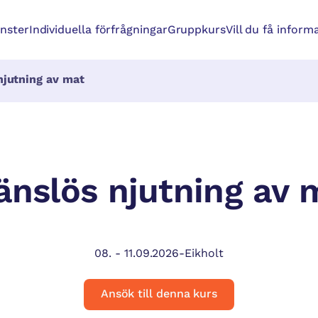
änster
Individuella förfrågningar
Gruppkurs
Vill du få inform
njutning av mat
änslös njutning av 
08.
-
11.09.2026
-
Eikholt
Ansök till denna kurs