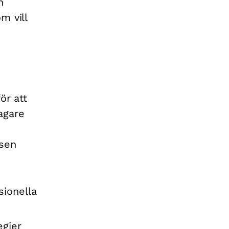
n
m vill
ör att
agare
rsen
ionella
egier