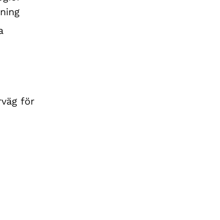
gning
a
väg för