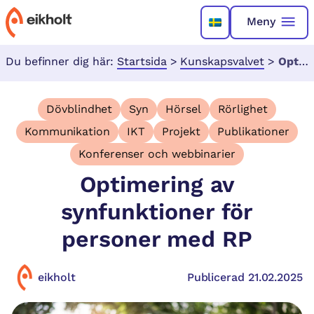
Meny
Du befinner dig här:
Startsida
>
Kunskapsvalvet
>
Optimering av synfunktioner för personer med RP
Dövblindhet
Syn
Hörsel
Rörlighet
Kommunikation
IKT
Projekt
Publikationer
Konferenser och webbinarier
Optimering av
synfunktioner för
personer med RP
eikholt
Publicerad 21.02.2025