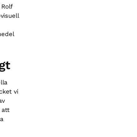
 Rolf
visuell
edel
gt
lla
cket vi
av
 att
na