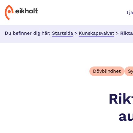
Tj
Du befinner dig här:
Startsida
>
Kunskapsvalvet
>
Riktad r
Dövblindhet
S
Rik
au