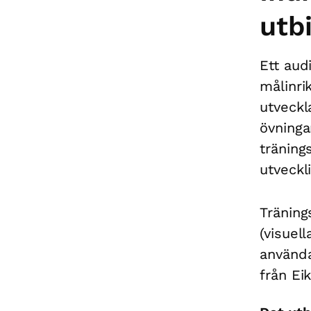
utb
Ett aud
målinri
utveckl
övning
träning
utveckl
Träning
(visuell
använda
från Ei