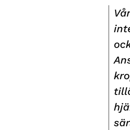
Vår
int
ock
Ans
kro
til
hjä
sär