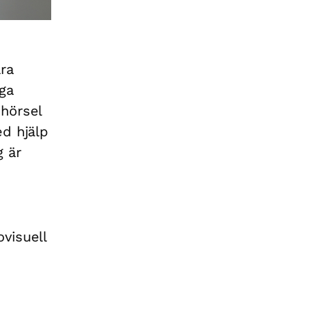
ara
iga
 hörsel
ed hjälp
g är
visuell