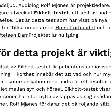
dsljud. Audiolog Rolf Mjønes är projektledare.
igare utvecklat
Eikholt-testet
, ett test av audio
tåelse. Det är detta test som har visat på nya
heter. Tillsammans med
Hörselförbundet
och m
iftelsen Dam
Projektet är nu igång.
ör detta projekt är vikti
ultat av Eikholt-testet är patientens audiovisue
kning. I korthet innebär det att vad och hur my
ar i kommunikation med andra är ett resultat 
et mellan syn och hörsel. Eikholt-testet visar
ersoner har stor nytta av läppavläsning i såda
oner. Rolf Mjønes förklarar det på följande sätt: