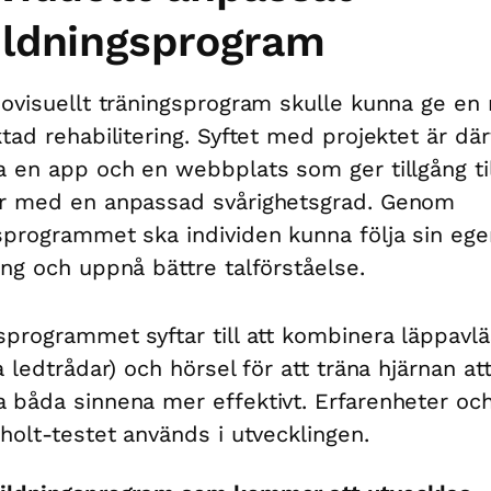
ildningsprogram
iovisuellt träningsprogram skulle kunna ge en
ktad rehabilitering. Syftet med projektet är där
a en app och en webbplats som ger tillgång til
ar med en anpassad svårighetsgrad. Genom
sprogrammet ska individen kunna följa sin ege
ing och uppnå bättre talförståelse.
sprogrammet syftar till att kombinera läppavl
a ledtrådar) och hörsel för att träna hjärnan at
 båda sinnena mer effektivt. Erfarenheter oc
kholt-testet används i utvecklingen.