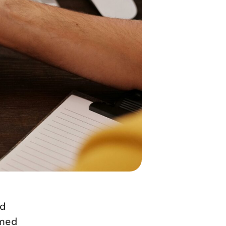
ed
 med