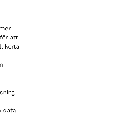
 mer
för att
l korta
n
äsning
t
h data