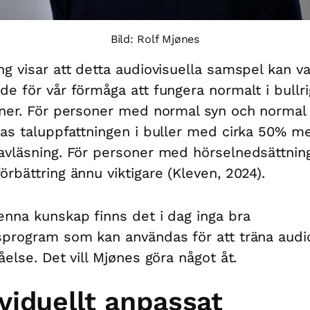
Bild: Rolf Mjønes
ng visar att detta audiovisuella samspel kan v
de för vår förmåga att fungera normalt i bullr
oner. För personer med normal syn och normal
ras taluppfattningen i buller med cirka 50% m
avläsning. För personer med hörselnedsättnin
örbättring ännu viktigare (Kleven, 2024).
enna kunskap finns det i dag inga bra
sprogram som kan användas för att träna audio
tåelse. Det vill Mjønes göra något åt.
ividuellt anpassat