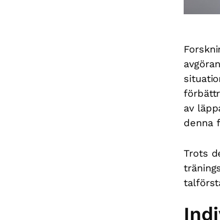
Forskni
avgöran
situati
förbätt
av läpp
denna f
Trots d
träning
talförs
Ind