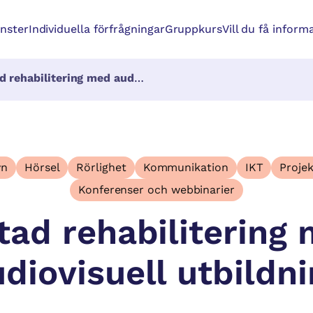
änster
Individuella förfrågningar
Gruppkurs
Vill du få inform
ehabilitering med audiovisuell utbildning
yn
Hörsel
Rörlighet
Kommunikation
IKT
Projek
Konferenser och webbinarier
tad rehabilitering
diovisuell utbildn