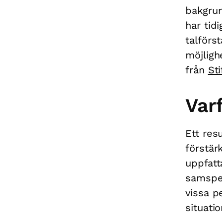
bakgrun
har tid
talförs
möjlig
från
St
Varf
Ett res
förstär
uppfatt
samspel
vissa p
situati