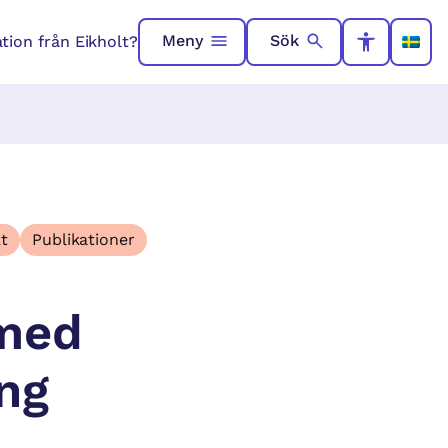
Meny
Sök
ation från Eikholt?
t
Publikationer
 med
ing