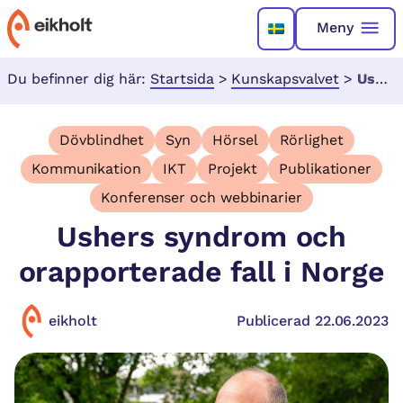
Meny
Du befinner dig här:
Startsida
>
Kunskapsvalvet
>
Ushers syndrom och orapporterade fall i Norge
Dövblindhet
Syn
Hörsel
Rörlighet
Kommunikation
IKT
Projekt
Publikationer
Konferenser och webbinarier
Ushers syndrom och
orapporterade fall i Norge
eikholt
Publicerad 22.06.2023