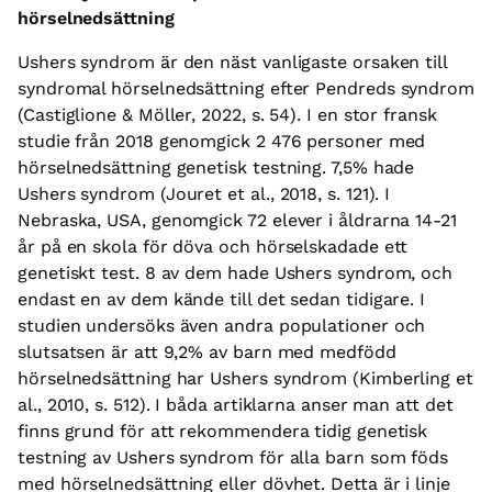
hörselnedsättning
Ushers syndrom är den näst vanligaste orsaken till
syndromal hörselnedsättning efter Pendreds syndrom
(Castiglione & Möller, 2022, s. 54). I en stor fransk
studie från 2018 genomgick 2 476 personer med
hörselnedsättning genetisk testning. 7,5% hade
Ushers syndrom (Jouret et al., 2018, s. 121). I
Nebraska, USA, genomgick 72 elever i åldrarna 14-21
år på en skola för döva och hörselskadade ett
genetiskt test. 8 av dem hade Ushers syndrom, och
endast en av dem kände till det sedan tidigare. I
studien undersöks även andra populationer och
slutsatsen är att 9,2% av barn med medfödd
hörselnedsättning har Ushers syndrom (Kimberling et
al., 2010, s. 512). I båda artiklarna anser man att det
finns grund för att rekommendera tidig genetisk
testning av Ushers syndrom för alla barn som föds
med hörselnedsättning eller dövhet. Detta är i linje