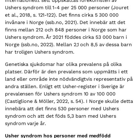
Internationellt sett uppskattas förekomsten av
Ushers syndrom till 1-4 per 25 000 personer (Jouret
et al., 2018, s. 121-122). Det finns cirka 5 300 000
invånare i Norge (ssb.no, 2021). Det innebär att det
finns mellan 212 och 848 personer i Norge som har
Ushers syndrom. År 2021 föddes cirka 53 000 barn i
Norge (ssb.no, 2022). Mellan 2,1 och 8,5 av dessa barn
har troligen Ushers syndrom.
Genetiska sjukdomar har olika prevalens på olika
platser. Därför är den prevalens som uppmätts i ett
land eller område inte nödvändigtvis representativ på
andra ställen. Enligt ett Usher-register i Sverige är
prevalensen för Ushers syndrom 10 av 100 000
(Castiglione & Möller, 2022, s. 54). I Norge skulle detta
innebära att det finns 530 personer med Ushers
syndrom och att det föds 5,3 barn med Ushers
syndrom varje år.
Usher syndrom hos personer med medfödd