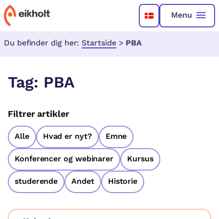
Menu
Du befinder dig her:
Startside
>
PBA
Tag:
PBA
Filtrer artikler
Alle
Hvad er nyt?
Emne
Konferencer og webinarer
Kursus
studerende
Andet
Historie