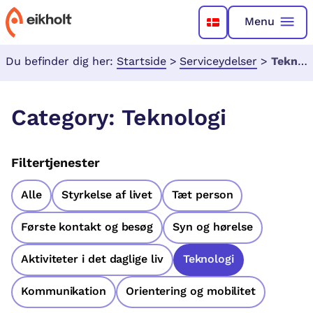
Menu
Du befinder dig her:
Startside
>
Serviceydelser
>
Teknologi
Category:
Teknologi
Filtertjenester
Alle
Styrkelse af livet
Tæt person
Første kontakt og besøg
Syn og hørelse
Aktiviteter i det daglige liv
Teknologi
Kommunikation
Orientering og mobilitet