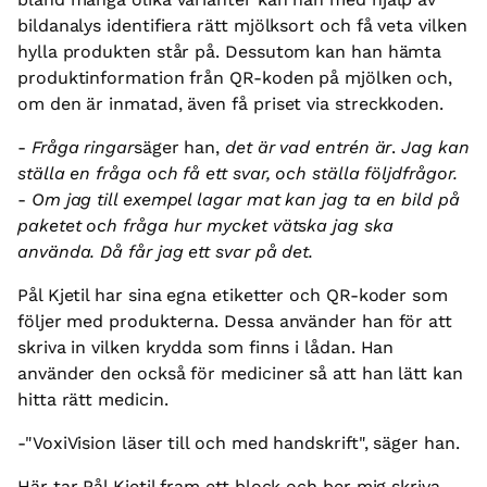
bildanalys identifiera rätt mjölksort och få veta vilken
hylla produkten står på. Dessutom kan han hämta
produktinformation från QR-koden på mjölken och,
om den är inmatad, även få priset via streckkoden.
-
Fråga ringar
säger han,
det är vad entrén är
.
Jag kan
ställa en fråga och få ett svar, och ställa följdfrågor.
-
Om jag till exempel lagar mat kan jag ta en bild på
paketet och fråga hur mycket vätska jag ska
använda. Då får jag ett svar på det.
Pål Kjetil har sina egna etiketter och QR-koder som
följer med produkterna. Dessa använder han för att
skriva in vilken krydda som finns i lådan. Han
använder den också för mediciner så att han lätt kan
hitta rätt medicin.
-"VoxiVision läser till och med handskrift", säger han.
Här tar Pål Kjetil fram ett block och ber mig skriva