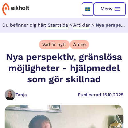
Meny
Du befinner dig här:
Startsida
>
Artiklar
>
Nya perspektiv, gränslösa möjligheter - hjälpmedel som gör skillnad
Vad är nytt
Ämne
Nya perspektiv, gränslösa
möjligheter - hjälpmedel
som gör skillnad
Tanja
Publicerad 15.10.2025