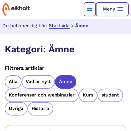
Meny
Du befinner dig här:
Startsida
>
Ämne
Kategori:
Ämne
Filtrera artiklar
Alla
Vad är nytt
Ämne
Konferenser och webbinarier
Kurs
student
Övriga
Historia