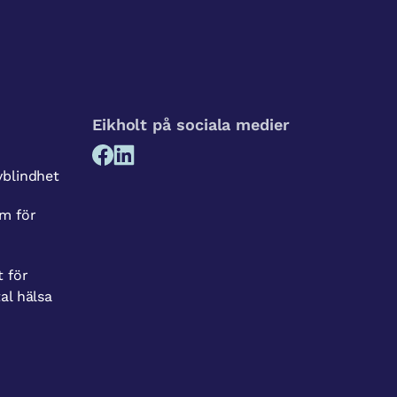
Eikholt på sociala medier
vblindhet
m för
t för
al hälsa