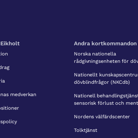
Eikholt
Andra kortkommandon
tion
Norska nationella
rådgivningsenheten för dö
drag
Nationellt kunskapscentru
ria
dövblindfrågor (NKCdb)
rnas medverkan
Nationell behandlingstjäns
sensorisk förlust och ment
sitioner
Nordens välfärdscenter
tspolicy
Tolktjänst