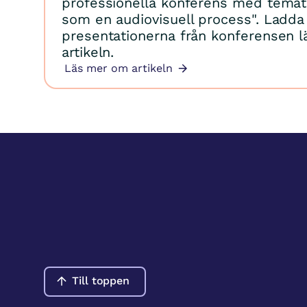
professionella konferens med temat 
som en audiovisuell process". Ladda
presentationerna från konferensen lä
artikeln.
Läs mer om artikeln
Till toppen