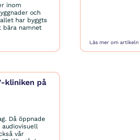
er inom
byggnader och
tallet har byggts
t bära namnet
Läs mer om artikeln
-kliniken på
ag. Då öppnade
r audiovisuell
ckså vår