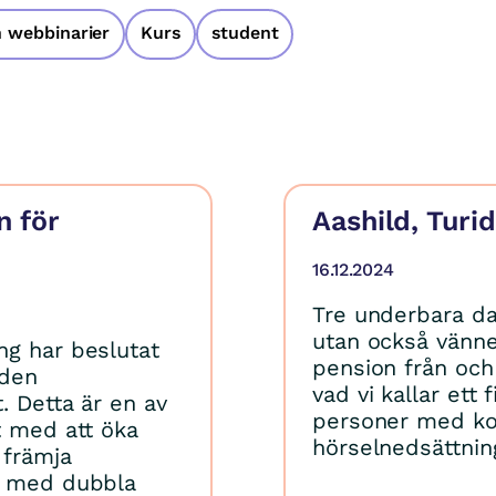
 webbinarier
Kurs
student
n för
Aashild, Turi
16.12.2024
Tre underbara da
utan också vänner
ng har beslutat
pension från och
 den
vad vi kallar ett
. Detta är en av
personer med ko
t med att öka
hörselnedsättnin
främja
er med dubbla