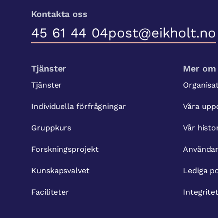
Kontakta oss
45 61 44 04
post@eikholt.no
Tjänster
Mer om 
Tjänster
Organisa
Individuella förfrågningar
Våra upp
Gruppkurs
Vår histo
Forskningsprojekt
Använda
Kunskapsvalvet
Lediga po
Faciliteter
Integrite