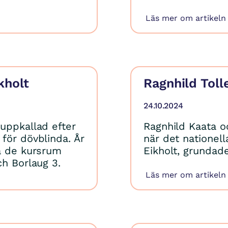
Läs mer om artikeln
kholt
Ragnhild Toll
24.10.2024
uppkallad efter
Ragnhild Kaata oc
för dövblinda. År
när det nationell
ga de kursrum
Eikholt, grundade
ch Borlaug 3.
Läs mer om artikeln