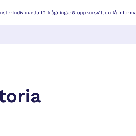
änster
Individuella förfrågningar
Gruppkurs
Vill du få inform
toria