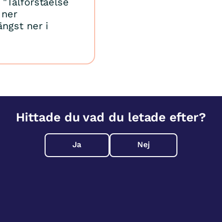
"Talförståelse
 ner
ngst ner i
Hittade du vad du letade efter?
Ja
Nej