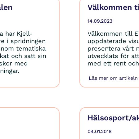
alen
Välkommen ti
14.09.2023
a har Kjell-
Välkommen till E
re i spridningen
uppdaterade visue
enom tematiska
presentera vårt n
at och satt sin
utvecklats för a
iskor med
med ett rent oc
ningar.
Läs mer om artikeln
Hälsosport/ak
04.01.2018