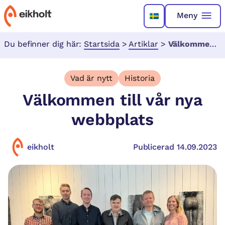
Meny
Du befinner dig här:
Startsida
>
Artiklar
>
Välkommen till vår nya webbplats
Vad är nytt
Historia
Välkommen till vår nya
webbplats
eikholt
Publicerad 14.09.2023