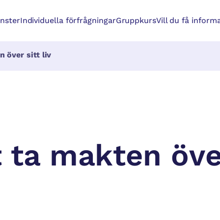
änster
Individuella förfrågningar
Gruppkurs
Vill du få inform
 över sitt liv
t ta makten över