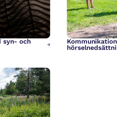
 syn- och
Kommunikation
hörselnedsättn