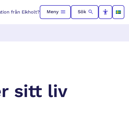
Meny
Sök
ation från Eikholt?
 sitt liv