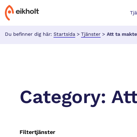
Tj
Du befinner dig här:
Startsida
>
Tjänster
>
Att ta makten
Category:
At
Filtertjänster