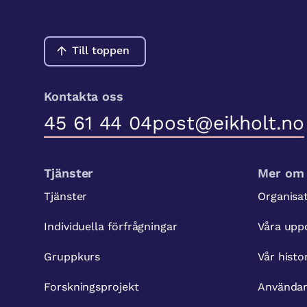
Till toppen
Kontakta oss
45 61 44 04
post@eikholt.no
Tjänster
Mer om 
Tjänster
Organisa
Individuella förfrågningar
Våra upp
Gruppkurs
Vår histo
Forskningsprojekt
Använda