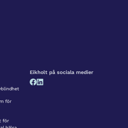
Eikholt på sociala medier
vblindhet
m för
t för
al hälsa