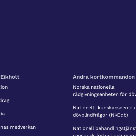
Eikholt
Andra kortkommandon
tion
Norska nationella
rådgivningsenheten för dö
drag
Nationellt kunskapscentru
ria
dövblindfrågor (NKCdb)
rnas medverkan
Nationell behandlingstjäns
sensorisk förlust och ment