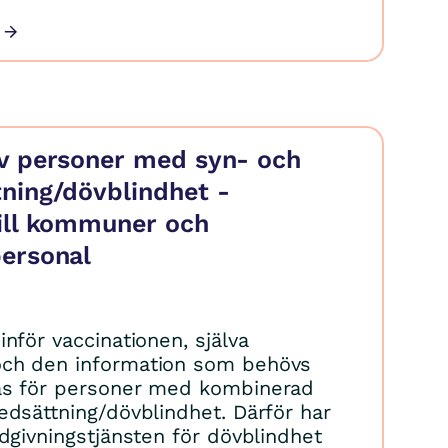
av personer med syn- och
ning/dövblindhet -
till kommuner och
personal
nför vaccinationen, själva
ch den information som behövs
as för personer med kombinerad
edsättning/dövblindhet. Därför har
dgivningstjänsten för dövblindhet