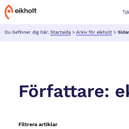
Tj
Du befinner dig här:
Startsida
>
Arkiv för eikholt
>
Sida
Författare:
e
Filtrera artiklar