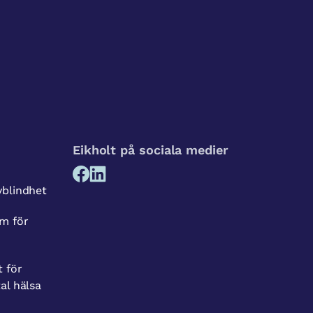
Eikholt på sociala medier
vblindhet
m för
t för
al hälsa