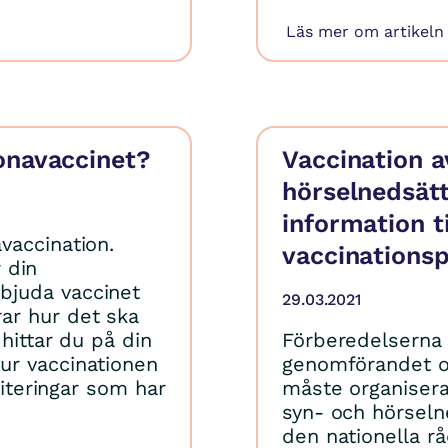
Läs mer om artikeln
onavaccinet?
Vaccination 
hörselnedsätt
information 
vaccination.
vaccinations
r din
bjuda vaccinet
29.03.2021
ar hur det ska
 hittar du på din
Förberedelserna i
ur vaccinationen
genomförandet o
riteringar som har
måste organiser
syn- och hörseln
den nationella rå