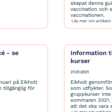
skapat denna gui
vaccination och 
vaccinationen.
Läs mer om artikeln
cé - se
Information ti
kurser
27.01.2021
uari på Eikholt
Eikholt genomför
 tillgänglig för
som utflykter. 
gruppkurser inte 
sommaren 2021. V
att det ska vara 
Läs mer om artikeln