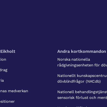
Eikholt
Andra kortkommandon
tion
Norska nationella
rådgivningsenheten för dö
drag
Nationellt kunskapscentru
ria
dövblindfrågor (NKCdb)
rnas medverkan
Nationell behandlingstjäns
sensorisk förlust och ment
sitioner