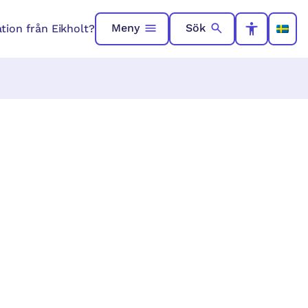
Meny
Sök
ation från Eikholt?