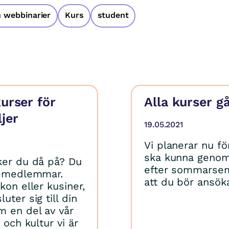
 webbinarier
Kurs
student
urser för
Alla kurser g
jer
19.05.2021
Vi planerar nu fö
ska kunna genomf
nker du då på? Du
efter sommarseme
ljemedlemmar.
att du bör ansök
kon eller kusiner,
ter sig till din
m en del av vår
 och kultur vi är