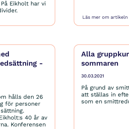
 På Eikholt har vi
ivider.
Läs mer om artikeln
med
Alla gruppkurs
edsättning -
sommaren
30.03.2021
På grund av smit
att ställas in ef
om hålls den 26
som en smittred
ng för personer
ättning.
ikholt:s 40 år av
rna. Konferensen