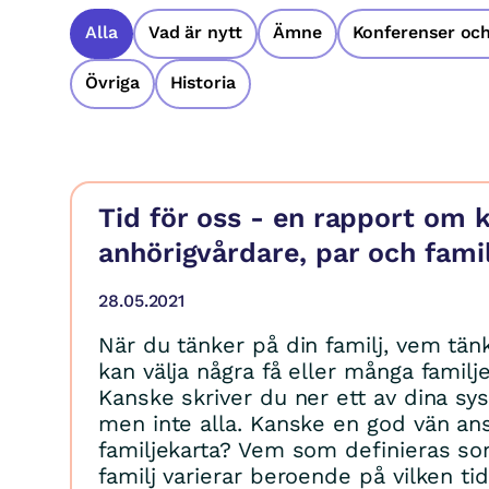
Alla
Vad är nytt
Ämne
Konferenser och
Övriga
Historia
Tid för oss - en rapport om k
anhörigvårdare, par och famil
28.05.2021
När du tänker på din familj, vem tä
kan välja några få eller många fami
Kanske skriver du ner ett av dina sys
men inte alla. Kanske en god vän anslu
familjekarta? Vem som definieras so
familj varierar beroende på vilken tid