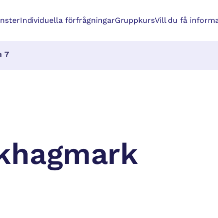
änster
Individuella förfrågningar
Gruppkurs
Vill du få inform
n 7
khagmark