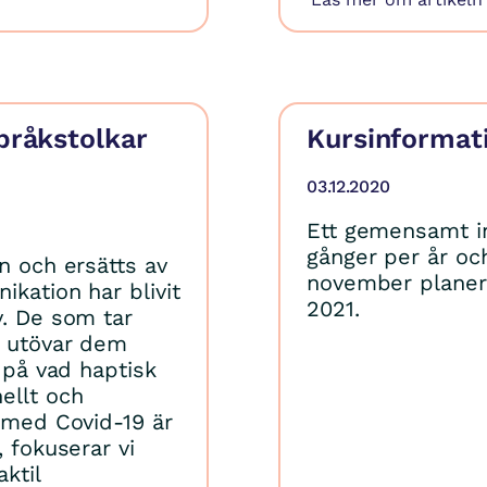
språkstolkar
Kursinformati
03.12.2020
Ett gemensamt in
gånger per år oc
n och ersätts av
november planera
ikation har blivit
2021.
v. De som tar
m utövar dem
a på vad haptisk
ellt och
n med Covid-19 är
, fokuserar vi
ktil