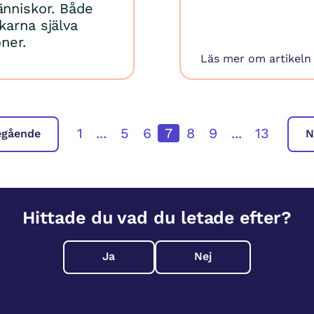
nniskor. Både
karna själva
ner.
Läs mer om artikeln
1
...
5
6
7
8
9
...
13
egående
N
Hittade du vad du letade efter?
Ja
Nej