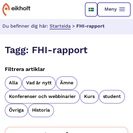
Meny
Du befinner dig här:
Startsida
>
FHI-rapport
Tagg:
FHI-rapport
Filtrera artiklar
Alla
Vad är nytt
Ämne
Konferenser och webbinarier
Kurs
student
Övriga
Historia